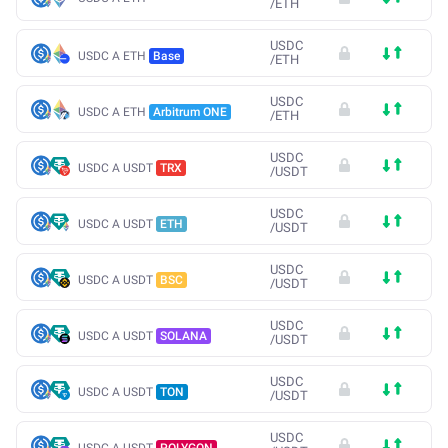
/
ETH
USDC
USDC A ETH
Base
/
ETH
USDC
USDC A ETH
Arbitrum ONE
/
ETH
USDC
USDC A USDT
TRX
/
USDT
USDC
USDC A USDT
ETH
/
USDT
USDC
USDC A USDT
BSC
/
USDT
USDC
USDC A USDT
SOLANA
/
USDT
USDC
USDC A USDT
TON
/
USDT
USDC
USDC A USDT
POLYGON