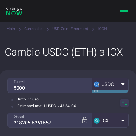
Main
Currencies
USD Coin (Ethereum)
ICON
Cambio USDC (ETH) a ICX
Tu invii
USDC
ETH
Tutto incluso
Estimated rate:
1 USDC ~ 43.64 ICX
Ottieni
ICX