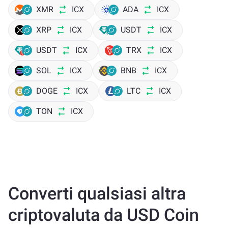
XMR
ICX
ADA
ICX
XRP
ICX
USDT
ICX
USDT
ICX
TRX
ICX
SOL
ICX
BNB
ICX
DOGE
ICX
LTC
ICX
TON
ICX
Converti qualsiasi altra
criptovaluta da USD Coin