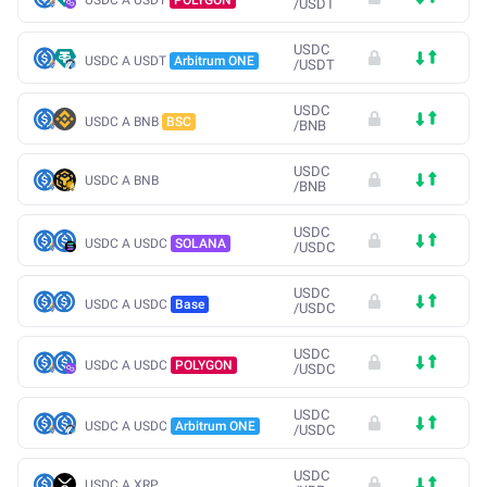
/
USDT
USDC
USDC A USDT
Arbitrum ONE
/
USDT
USDC
USDC A BNB
BSC
/
BNB
USDC
USDC A BNB
/
BNB
USDC
USDC A USDC
SOLANA
/
USDC
USDC
USDC A USDC
Base
/
USDC
USDC
USDC A USDC
POLYGON
/
USDC
USDC
USDC A USDC
Arbitrum ONE
/
USDC
USDC
USDC A XRP