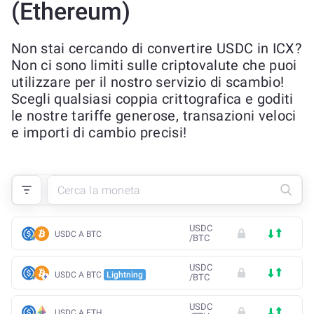
(Ethereum)
Non stai cercando di convertire USDC in ICX?
Non ci sono limiti sulle criptovalute che puoi
utilizzare per il nostro servizio di scambio!
Scegli qualsiasi coppia crittografica e goditi
le nostre tariffe generose, transazioni veloci
e importi di cambio precisi!
USDC
USDC A BTC
/
BTC
USDC
USDC A BTC
Lightning
/
BTC
USDC
USDC A ETH