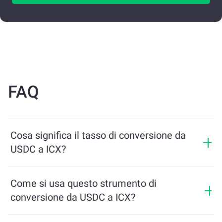
FAQ
Cosa significa il tasso di conversione da
USDC a ICX?
Il tasso di conversione mostra quanti ICX riceverai in
cambio di USDC. Questo tasso varia in base alle
Come si usa questo strumento di
condizioni di mercato, all’offerta e alla domanda, e alla
conversione da USDC a ICX?
liquidità.
Inserisci semplicemente l’importo di USDC che desideri