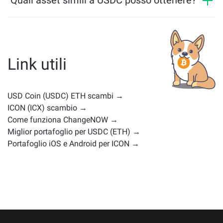
Quali asset simili a USDC posso ottenere?
Gli asset simili a USDC dipendono dalla sua categoria
— che si tratti di una stablecoin, un token di utilità, una
moneta di governance o di un altro tipo. Le alternative
comuni includono altre criptovalute con casi d'uso o
Link utili
posizioni di mercato simili. Controlla tutti gli asset
disponibili per il cambio nella
pagina principale di
scambio
.
USD Coin (USDC) ETH scambi →
ICON (ICX) scambio →
Come funziona ChangeNOW →
Miglior portafoglio per USDC (ETH) →
Portafoglio iOS e Android per ICON →