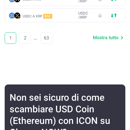
/
XRP
USDC
USDC A XRP
BSC
/
XRP
Mostra tutto
1
2
...
63
Non sei sicuro di come
scambiare USD Coin
(Ethereum) con ICON su