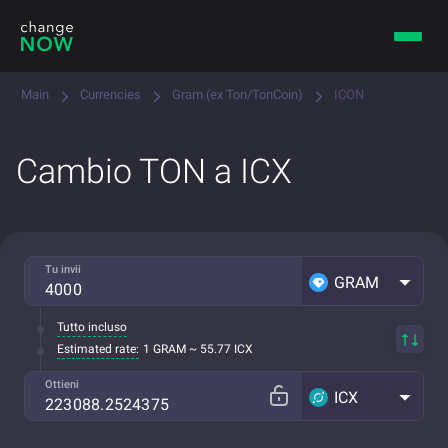
Main
Currencies
Gram (ex Ton/TonCoin)
ICON
Cambio TON a ICX
Tu invii
GRAM
Tutto incluso
Estimated rate:
1 GRAM ~ 55.77 ICX
Ottieni
ICX