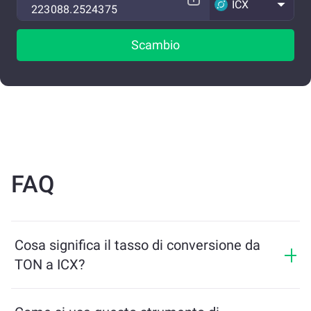
ICX
Scambio
FAQ
Cosa significa il tasso di conversione da
TON a ICX?
Il tasso di conversione mostra quanti ICX riceverai in
cambio di TON. Questo tasso varia in base alle