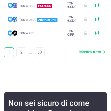
TON
TON A USDC
POLYGON
/
USDC
TON
TON A USDC
Arbitrum ONE
/
USDC
TON
TON A XRP
/
XRP
Mostra tutto
1
2
...
63
Non sei sicuro di come