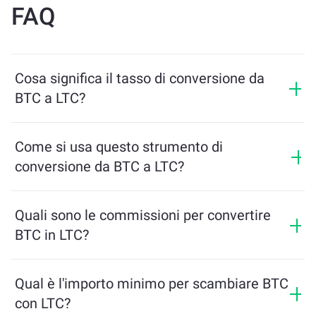
FAQ
Cosa significa il tasso di conversione da
BTC a LTC?
Il tasso di conversione mostra quanti LTC riceverai in
cambio di BTC. Questo tasso varia in base alle
Come si usa questo strumento di
condizioni di mercato, all’offerta e alla domanda, e alla
conversione da BTC a LTC?
liquidità.
Inserisci semplicemente l’importo di BTC che desideri
scambiare, e lo strumento calcolerà l’importo stimato
Quali sono le commissioni per convertire
di LTC che riceverai. Poi segui i passaggi per
BTC in LTC?
completare la transazione.
Le commissioni di scambio variano in base alla rete,
alla liquidità e alle condizioni di mercato. ChangeNOW
Qual è l'importo minimo per scambiare BTC
offre tariffe competitive senza costi nascosti, e
con LTC?
l'importo finale viene mostrato prima di confermare la