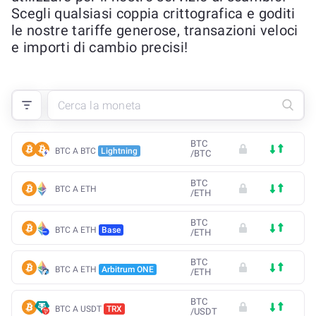
Scegli qualsiasi coppia crittografica e goditi
le nostre tariffe generose, transazioni veloci
e importi di cambio precisi!
BTC
BTC A BTC
Lightning
/
BTC
BTC
BTC A ETH
/
ETH
BTC
BTC A ETH
Base
/
ETH
BTC
BTC A ETH
Arbitrum ONE
/
ETH
BTC
BTC A USDT
TRX
/
USDT