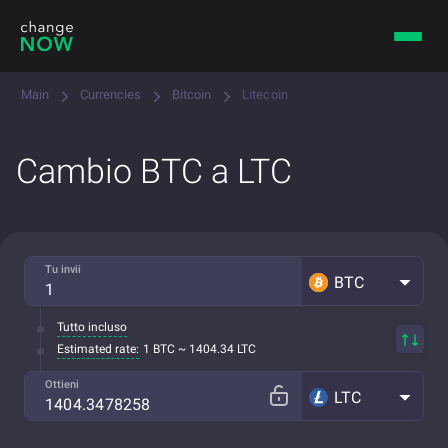
Main
Currencies
Bitcoin
Litecoin
Cambio BTC a LTC
Tu invii
BTC
Tutto incluso
Estimated rate:
1 BTC ~ 1404.34 LTC
Ottieni
LTC