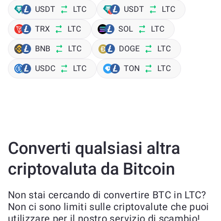
USDT
LTC
USDT
LTC
TRX
LTC
SOL
LTC
BNB
LTC
DOGE
LTC
USDC
LTC
TON
LTC
Converti qualsiasi altra
criptovaluta da Bitcoin
Non stai cercando di convertire BTC in LTC?
Non ci sono limiti sulle criptovalute che puoi
utilizzare per il nostro servizio di scambio!