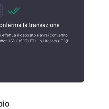
onferma la transazione
i effettua il deposito e avrai convertito
ther USD (USDT) ETH in Litecoin (LTC)!
bio