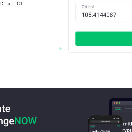
SDT a LTC ti
Ottieni
ute
ange
NOW