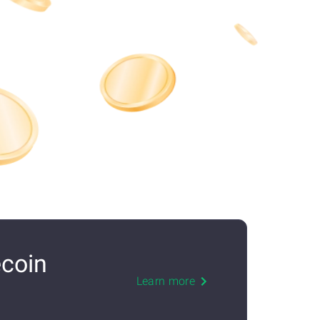
coin
Learn more