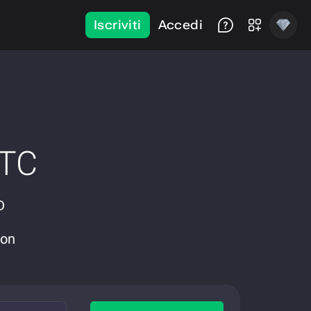
Iscriviti
Accedi
LTC
D
con