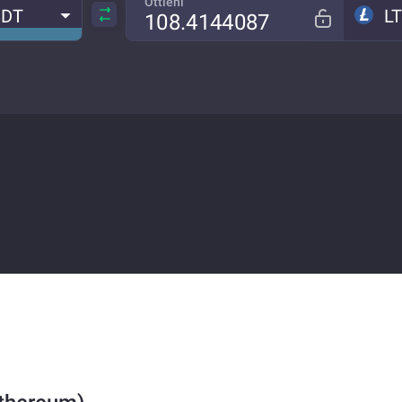
Ottieni
SDT
L