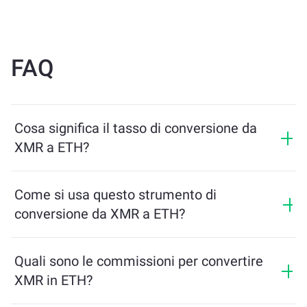
FAQ
Cosa significa il tasso di conversione da
XMR a ETH?
Il tasso di conversione mostra quanti ETH riceverai in
cambio di XMR. Questo tasso varia in base alle
Come si usa questo strumento di
condizioni di mercato, all’offerta e alla domanda, e alla
conversione da XMR a ETH?
liquidità.
Inserisci semplicemente l’importo di XMR che desideri
scambiare, e lo strumento calcolerà l’importo stimato
Quali sono le commissioni per convertire
di ETH che riceverai. Poi segui i passaggi per
XMR in ETH?
completare la transazione.