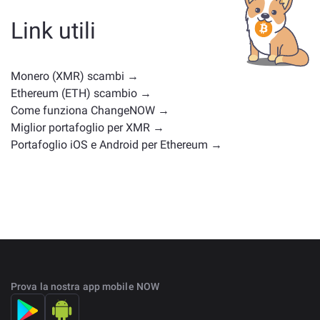
moneta di governance o di un altro tipo. Le alternative
comuni includono altre criptovalute con casi d'uso o
Link utili
posizioni di mercato simili. Controlla tutti gli asset
disponibili per il cambio nella
pagina principale di
scambio
.
Monero (XMR) scambi →
Ethereum (ETH) scambio →
Come funziona ChangeNOW →
Miglior portafoglio per XMR →
Portafoglio iOS e Android per Ethereum →
Prova la nostra app mobile NOW