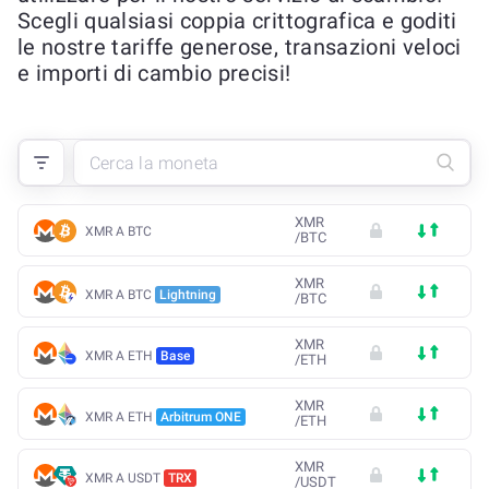
Scegli qualsiasi coppia crittografica e goditi
le nostre tariffe generose, transazioni veloci
e importi di cambio precisi!
XMR
XMR A BTC
/
BTC
XMR
XMR A BTC
Lightning
/
BTC
XMR
XMR A ETH
Base
/
ETH
XMR
XMR A ETH
Arbitrum ONE
/
ETH
XMR
XMR A USDT
TRX
/
USDT