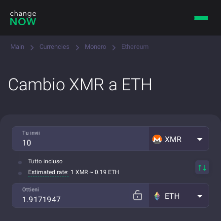
Main
Currencies
Monero
Ethereum
Cambio XMR a ETH
Tu invii
XMR
Tutto incluso
Estimated rate:
1 XMR ~ 0.19 ETH
Ottieni
ETH