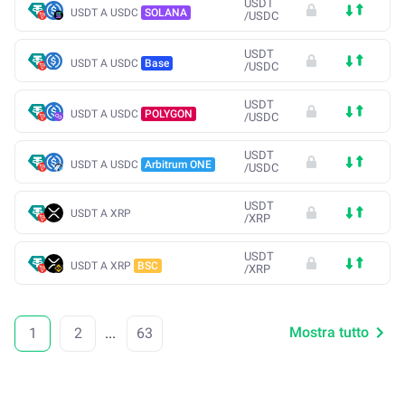
USDT
USDT A USDC
SOLANA
/
USDC
USDT
USDT A USDC
Base
/
USDC
USDT
USDT A USDC
POLYGON
/
USDC
USDT
USDT A USDC
Arbitrum ONE
/
USDC
USDT
USDT A XRP
/
XRP
USDT
USDT A XRP
BSC
/
XRP
Mostra tutto
1
2
...
63