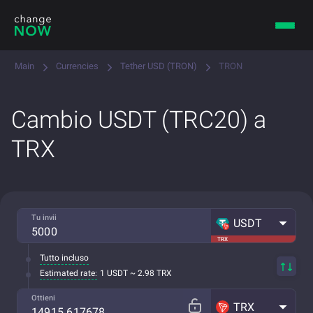
Main
Currencies
Tether USD (TRON)
TRON
Cambio USDT (TRC20) a
TRX
Tu invii
USDT
TRX
Tutto incluso
Estimated rate:
1 USDT ~ 2.98 TRX
Ottieni
TRX