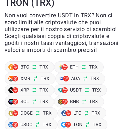
TRON (TRX)
Non vuoi convertire USDT in TRX? Non ci
sono limiti alle criptovalute che puoi
utilizzare per il nostro servizio di scambio!
Scegli qualsiasi coppia di criptovalute e
goditi i nostri tassi vantaggiosi, transazioni
veloci e importi di scambio precisi!
BTC
TRX
ETH
TRX
XMR
TRX
ADA
TRX
XRP
TRX
USDT
TRX
SOL
TRX
BNB
TRX
DOGE
TRX
LTC
TRX
USDC
TRX
TON
TRX