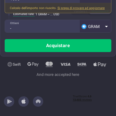
Calcolo dell'importo non riuscito.
Si prega di provare ad aggiornare
Tutto incluso
Vendere
Acquistare
Estimated rate:
1 GRAM ~ ... USD
Ottieni
GRAM
Acquistare
And more accepted here