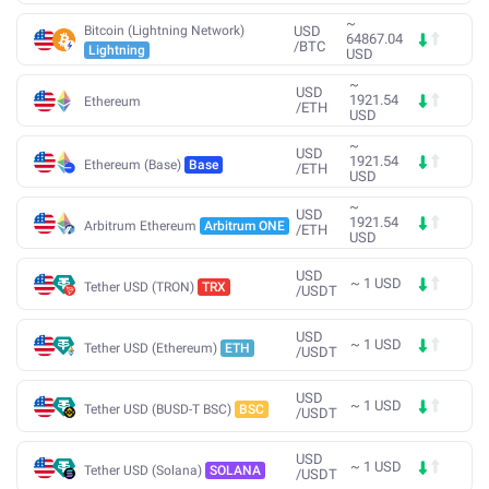
~
Bitcoin (Lightning Network)
USD
64867.04
/
BTC
Lightning
USD
~
USD
1921.54
Ethereum
/
ETH
USD
~
USD
1921.54
Ethereum (Base)
Base
/
ETH
USD
~
USD
1921.54
Arbitrum Ethereum
Arbitrum ONE
/
ETH
USD
USD
~
1
USD
Tether USD (TRON)
TRX
/
USDT
USD
~
1
USD
Tether USD (Ethereum)
ETH
/
USDT
USD
~
1
USD
Tether USD (BUSD-T BSC)
BSC
/
USDT
USD
~
1
USD
Tether USD (Solana)
SOLANA
/
USDT