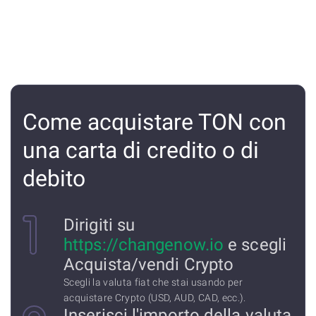
Come acquistare TON con
una carta di credito o di
debito
Dirigiti su
https://changenow.io
e scegli
Acquista/vendi Crypto
Scegli la valuta fiat che stai usando per
acquistare Crypto (USD, AUD, CAD, ecc.).
Inserisci l'importo della valuta