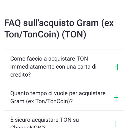
FAQ sull'acquisto Gram (ex
Ton/TonCoin) (TON)
Come faccio a acquistare TON
immediatamente con una carta di
credito?
Dirigiti a 
https://changenow.io
. Scegli TON 
Quanto tempo ci vuole per acquistare
come token che desideri acquistare e 
Gram (ex Ton/TonCoin)?
selezionare la valuta fiat per pagarla.
La transazione media su ChangeNOW richiede 5 
minuti per stabilirsi. Al massimo, aspettati di 
È sicuro acquistare TON su
Inserisci l'indirizzo del portafoglio in cui 
ricevere i token nel portafoglio entro 10 minuti dal 
riceverai il tuo TON.
ChangeNOW?