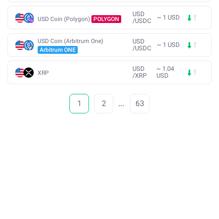
USD
~
1
USD
USD Coin (Polygon)
POLYGON
/
USDC
USD Coin (Arbitrum One)
USD
~
1
USD
/
USDC
Arbitrum ONE
USD
~
1.04
XRP
/
XRP
USD
1
2
...
63