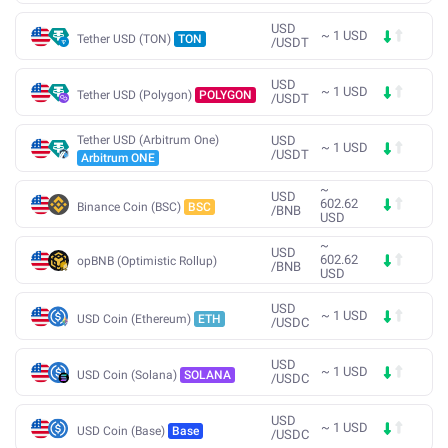
USD
~
1
USD
Tether USD (TON)
TON
/
USDT
USD
~
1
USD
Tether USD (Polygon)
POLYGON
/
USDT
Tether USD (Arbitrum One)
USD
~
1
USD
/
USDT
Arbitrum ONE
~
USD
602.62
Binance Coin (BSC)
BSC
/
BNB
USD
~
USD
602.62
opBNB (Optimistic Rollup)
/
BNB
USD
USD
~
1
USD
USD Coin (Ethereum)
ETH
/
USDC
USD
~
1
USD
USD Coin (Solana)
SOLANA
/
USDC
USD
~
1
USD
USD Coin (Base)
Base
/
USDC