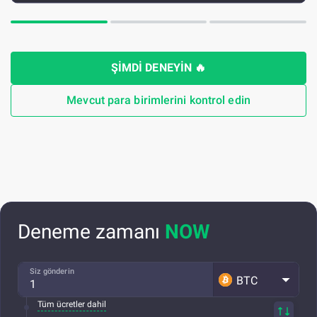
ŞİMDİ DENEYİN
🔥
Mevcut para birimlerini kontrol edin
Deneme zamanı
NOW
Siz gönderin
BTC
Tüm ücretler dahil