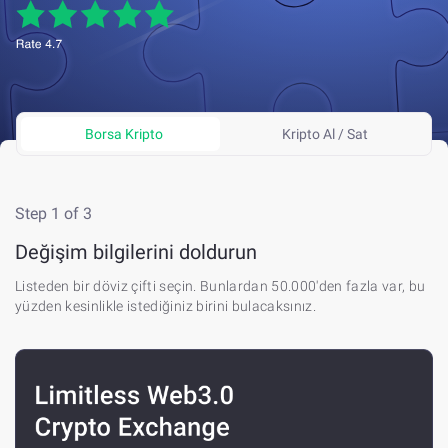
Borsa Kripto
Kripto Al / Sat
Step 1 of 3
St
P
Değişim bilgilerini doldurun
Tü
Listeden bir döviz çifti seçin. Bunlardan 50.000'den fazla var, bu
öğ
yüzden kesinlikle istediğiniz birini bulacaksınız.
gö