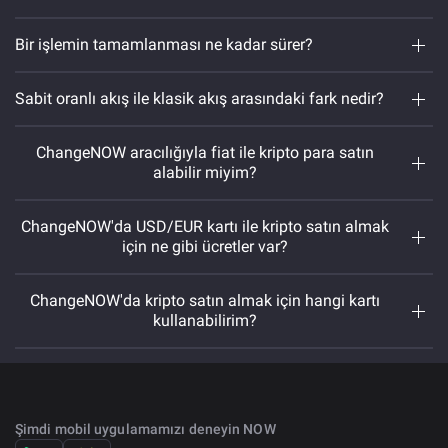
Bir işlemin tamamlanması ne kadar sürer?
Sabit oranlı akış ile klasik akış arasındaki fark nedir?
DDoS saldırıları. Ne yazık ki bu tür sorunlar zaman
ChangeNOW aracılığıyla fiat ile kripto para satın
zaman yaşanmaktadır, ancak size yardımcı
alabilir miyim?
olmaktan ve sorunları çözmekten her zaman
mutluluk duyarız;
Kripto para güncellemeleri. İstemciyi
ChangeNOW'da USD/EUR kartı ile kripto satın almak
güncelleyebilir ve bazı coinleri devre dışı
için ne gibi ücretler var?
bırakabiliriz. Onları tekrar açar açmaz, paranızı
hemen alacaksınız;
ChangeNOW'da kripto satın almak için hangi kartı
Blok zinciri aşırı yüklenmiş durumda. Çok fazla
kullanabilirim?
işlem blok zincirine dahil edilmeyi bekliyor ve
sizinki de sırasını bekliyor olabilir. Bazen biraz
daha beklemeniz gerekebilir.
Şimdi mobil uygulamamızı deneyin NOW