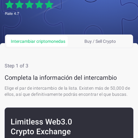
Intercambiar criptomonedas
Buy / Sell Crypto
Step 1 of 3
St
R
Completa la información del intercambio
Re
Elige el par de intercambio de la lista. Existen más de 50,000 de
es
ellos, así que definitivamente podrás encontrar el que buscas.
vi