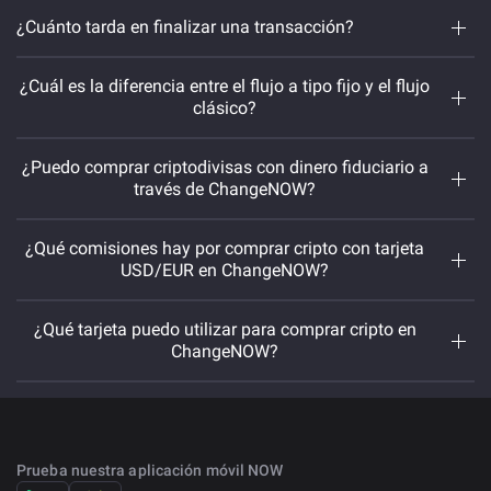
¿Cuánto tarda en finalizar una transacción?
¿Cuál es la diferencia entre el flujo a tipo fijo y el flujo
clásico?
ataques DDoS. Desafortunadamente, estos
problemas ocurren de vez en cuando, pero siempre
¿Puedo comprar criptodivisas con dinero fiduciario a
estamos dispuestos a ayudarle y resolver cualquier
través de ChangeNOW?
problema;
Actualizaciones de criptomonedas. Podemos
actualizar el cliente y desactivar algunas monedas.
¿Qué comisiones hay por comprar cripto con tarjeta
Tan pronto como las volvamos a activar, recibirá
USD/EUR en ChangeNOW?
sus fondos de inmediato;
La cadena de bloques está sobrecargada. Hay
¿Qué tarjeta puedo utilizar para comprar cripto en
demasiadas transacciones esperando a ser
ChangeNOW?
incluidas en la cadena de bloques, y la suya
también puede esperar su turno. A veces tendrás
que esperar un poco más.
Prueba nuestra aplicación móvil NOW