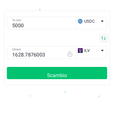
Tu invii
USDC
ETH
Ottieni
ILV
ETH
Scambio