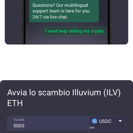
Avvia lo scambio Illuvium (ILV)
ETH
Tu invii
USDC
ETH