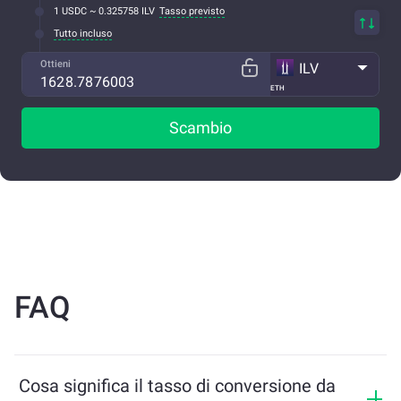
1 USDC ~ 0.325758 ILV
Tasso previsto
Tutto incluso
Ottieni
ILV
ETH
Scambio
FAQ
Cosa significa il tasso di conversione da