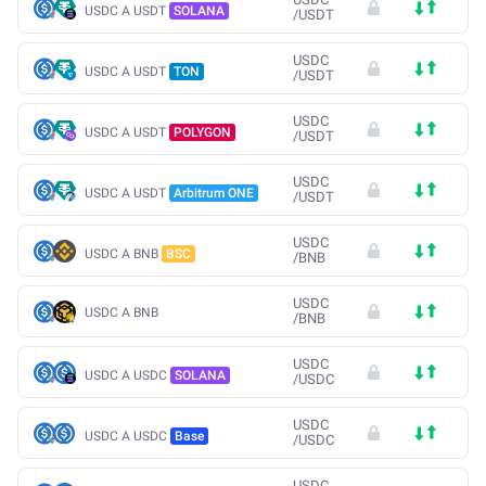
USDC A USDT
SOLANA
/
USDT
USDC
USDC A USDT
TON
/
USDT
USDC
USDC A USDT
POLYGON
/
USDT
USDC
USDC A USDT
Arbitrum ONE
/
USDT
USDC
USDC A BNB
BSC
/
BNB
USDC
USDC A BNB
/
BNB
USDC
USDC A USDC
SOLANA
/
USDC
USDC
USDC A USDC
Base
/
USDC
USDC