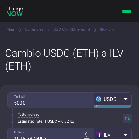
Main
Currencies
USD Coin (Ethereum)
Illuvium
Cambio USDC (ETH) a ILV
(ETH)
Tu invii
USDC
ETH
Tutto incluso
Estimated rate:
1 USDC ~ 0.32 ILV
Ottieni
ILV