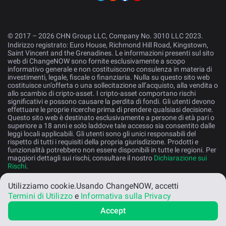
© 2017 – 2026 CHN Group LLC, Company No. 3010 LLC 2023.
Indirizzo registrato: Euro House, Richmond Hill Road, Kingstown,
Saint Vincent and the Grenadines. Le informazioni presenti sul sito
web di ChangeNOW sono fornite esclusivamente a scopo
informativo generale e non costituiscono consulenza in materia di
investimenti, legale, fiscale o finanziaria. Nulla su questo sito web
costituisce un’offerta o una sollecitazione all’acquisto, alla vendita o
allo scambio di cripto-asset. I cripto-asset comportano rischi
significativi e possono causare la perdita di fondi. Gli utenti devono
effettuare le proprie ricerche prima di prendere qualsiasi decisione.
Questo sito web è destinato esclusivamente a persone di età pari o
superiore a 18 anni e solo laddove tale accesso sia consentito dalle
leggi locali applicabili. Gli utenti sono gli unici responsabili del
rispetto di tutti i requisiti della propria giurisdizione. Prodotti e
funzionalità potrebbero non essere disponibili in tutte le regioni. Per
maggiori dettagli sui rischi, consultare il nostro
Dichiarazione sui
Rischi
.
Utilizziamo cookie.
Usando ChangeNOW, accetti
Italiano
Termini di Utilizzo
e
Informativa sulla Privacy
Accept