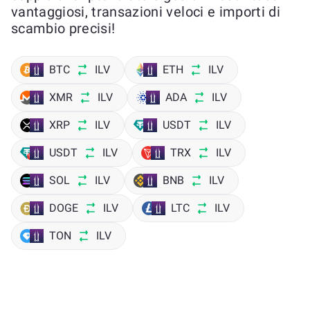
vantaggiosi, transazioni veloci e importi di
scambio precisi!
BTC
ILV
ETH
ILV
XMR
ILV
ADA
ILV
XRP
ILV
USDT
ILV
USDT
ILV
TRX
ILV
SOL
ILV
BNB
ILV
DOGE
ILV
LTC
ILV
TON
ILV