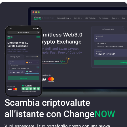
Scambia criptovalute
all’istante con Change
NOW
Vuoi espandere il tuo portafoglio crypto con una nuova