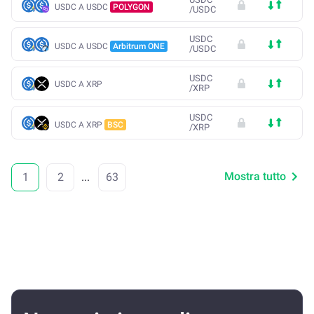
USDC A USDC
POLYGON
/
USDC
USDC
USDC A USDC
Arbitrum ONE
/
USDC
USDC
USDC A XRP
/
XRP
USDC
USDC A XRP
BSC
/
XRP
Mostra tutto
1
2
...
63