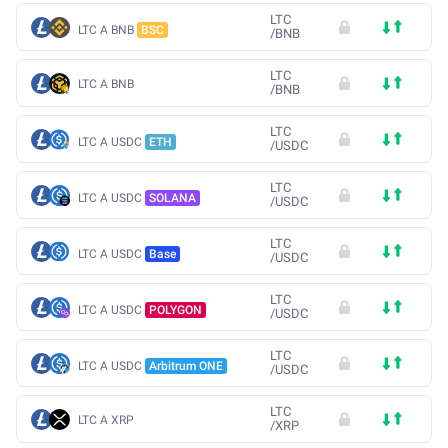
LTC
LTC A BNB
BSC
/
BNB
LTC
LTC A BNB
/
BNB
LTC
LTC A USDC
ETH
/
USDC
LTC
LTC A USDC
SOLANA
/
USDC
LTC
LTC A USDC
Base
/
USDC
LTC
LTC A USDC
POLYGON
/
USDC
LTC
LTC A USDC
Arbitrum ONE
/
USDC
LTC
LTC A XRP
/
XRP