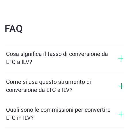
FAQ
Cosa significa il tasso di conversione da
LTC a ILV?
Il tasso di conversione mostra quanti ILV riceverai in
cambio di LTC. Questo tasso varia in base alle
Come si usa questo strumento di
condizioni di mercato, all’offerta e alla domanda, e alla
conversione da LTC a ILV?
liquidità.
Inserisci semplicemente l’importo di LTC che desideri
scambiare, e lo strumento calcolerà l’importo stimato
Quali sono le commissioni per convertire
di ILV che riceverai. Poi segui i passaggi per
LTC in ILV?
completare la transazione.