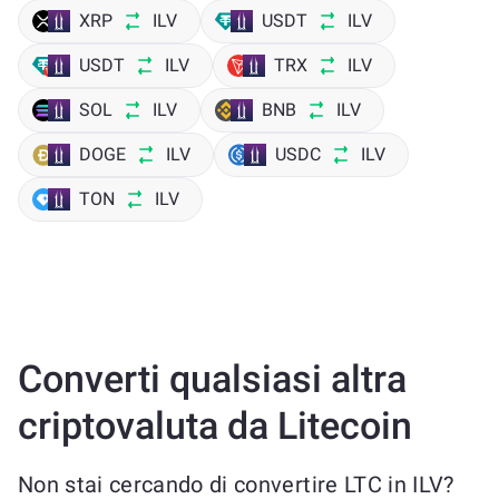
XRP
ILV
USDT
ILV
USDT
ILV
TRX
ILV
SOL
ILV
BNB
ILV
DOGE
ILV
USDC
ILV
TON
ILV
Converti qualsiasi altra
criptovaluta da Litecoin
Non stai cercando di convertire LTC in ILV?