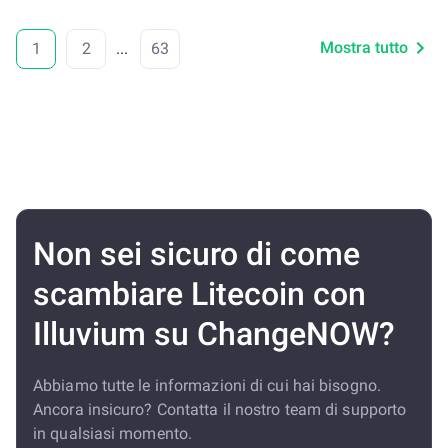
Mostra tutto
1
2
...
63
Non sei sicuro di come
scambiare Litecoin con
Illuvium su ChangeNOW?
Abbiamo tutte le informazioni di cui hai bisogno.
Ancora insicuro? Contatta il nostro team di supporto
in qualsiasi momento.