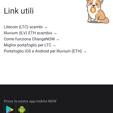
moneta di governance o di un altro tipo. Le alternative
comuni includono altre criptovalute con casi d'uso o
Link utili
posizioni di mercato simili. Controlla tutti gli asset
disponibili per il cambio nella
pagina principale di
scambio
.
Litecoin (LTC) scambi →
Illuvium (ILV) ETH scambio →
Come funziona ChangeNOW →
Miglior portafoglio per LTC →
Portafoglio iOS e Android per Illuvium (ETH) →
Prova la nostra app mobile NOW