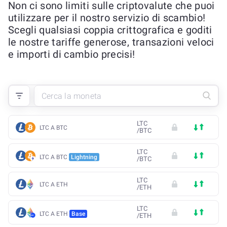
Non ci sono limiti sulle criptovalute che puoi
utilizzare per il nostro servizio di scambio!
Scegli qualsiasi coppia crittografica e goditi
le nostre tariffe generose, transazioni veloci
e importi di cambio precisi!
LTC
LTC A BTC
/
BTC
LTC
LTC A BTC
Lightning
/
BTC
LTC
LTC A ETH
/
ETH
LTC
LTC A ETH
Base
/
ETH