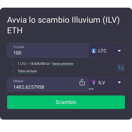
Avvia lo scambio Illuvium (ILV)
ETH
Tu invii
LTC
1 LTC ~ 14.826258 ILV
Tasso previsto
Tutto incluso
Ottieni
ILV
ETH
Scambio