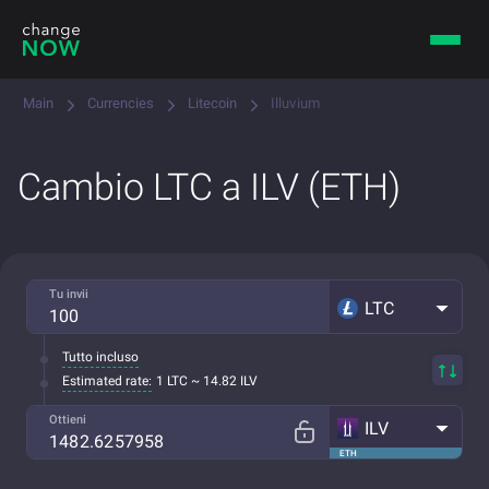
Main
Currencies
Litecoin
Illuvium
Cambio LTC a ILV (ETH)
Tu invii
LTC
Tutto incluso
Estimated rate:
1 LTC ~ 14.82 ILV
Ottieni
ILV
ETH