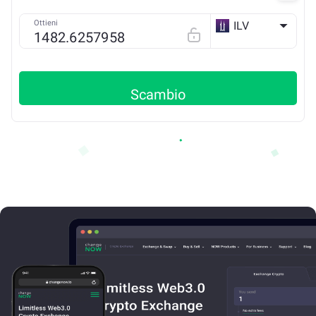
Ottieni
ILV
ETH
Scambio