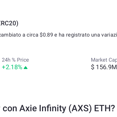
(ERC20)
cambiato a circa $0.89 e ha registrato una variaz
24h % Price
Market Ca
+2.18%
$ 156.9
con Axie Infinity (AXS) ETH?