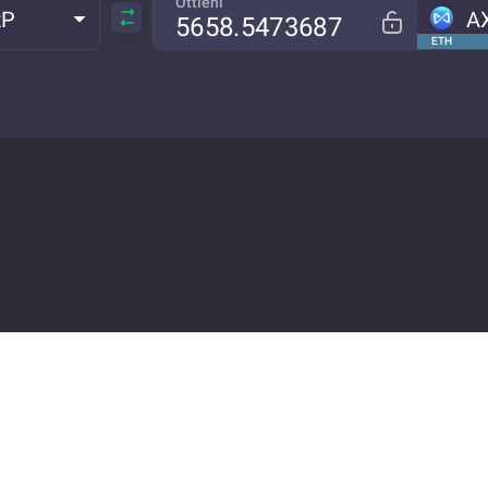
Ottieni
RP
A
ETH