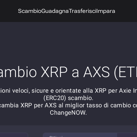
Scambio
Guadagna
Trasferisci
Impara
ambio XRP a AXS (ET
ioni veloci, sicure e orientate alla XRP per Axie In
(ERC20) scambio.
cambia XRP per AXS al miglior tasso di cambio c
ChangeNOW.