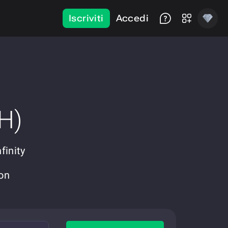
Iscriviti
Accedi
H)
finity
on