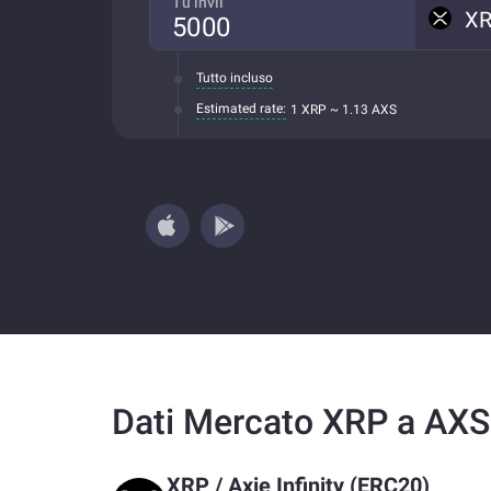
Tu invii
X
Tutto incluso
Estimated rate:
1 XRP ~ 1.13 AXS
Dati Mercato XRP a AXS
XRP
/
Axie Infinity (ERC20)