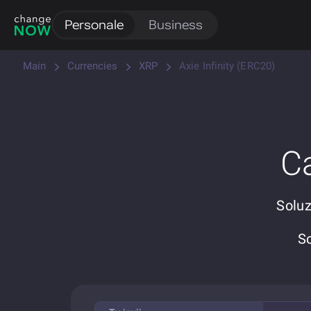
Personale
Business
Main
Currencies
XRP
Axie Infinity (ERC20)
C
Soluz
S