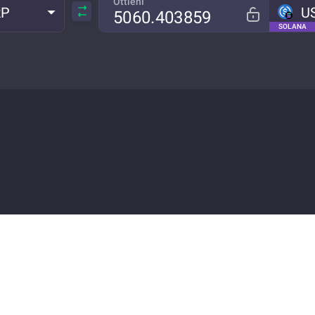
Ottieni
RP
U
SOLANA