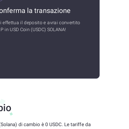
onferma la transazione
i effettua il deposito e avrai convertito
P in USD Coin (USDC) SOLANA!
bio
(Solana) di cambio è 0 USDC. Le tariffe da