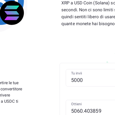
XRP a USD Coin (Solana) so
secondi. Non ci sono limiti
quindi sentiti libero di u
quante monete hai bisogno
Tu invii
ire le tue
 convertitore
ivere
P a USDC ti
Ottieni