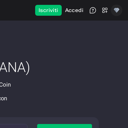
Iscriviti
Accedi
LANA)
 Coin
con