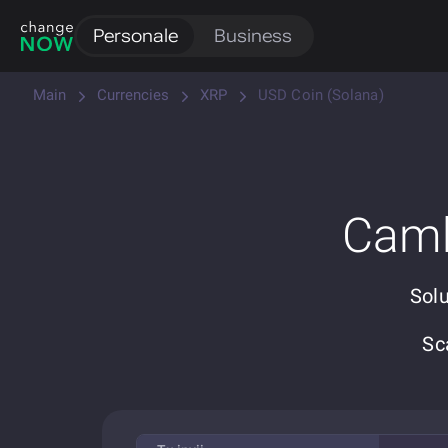
Personale
Business
Main
Currencies
XRP
USD Coin (Solana)
Camb
Solu
Sc