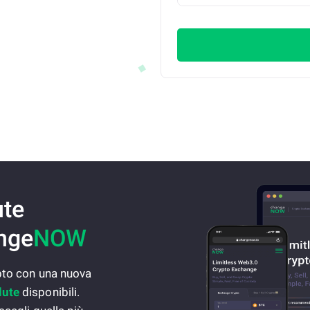
ute
ange
NOW
ypto con una nuova
lute
disponibili.