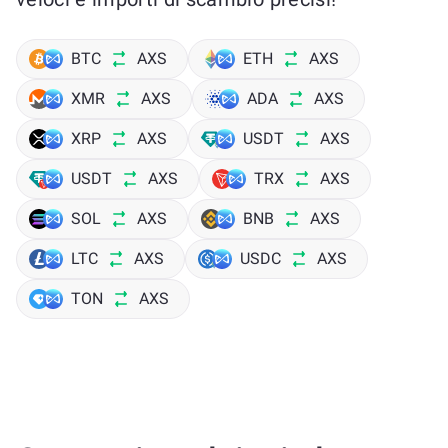
BTC
AXS
ETH
AXS
XMR
AXS
ADA
AXS
XRP
AXS
USDT
AXS
USDT
AXS
TRX
AXS
SOL
AXS
BNB
AXS
LTC
AXS
USDC
AXS
TON
AXS