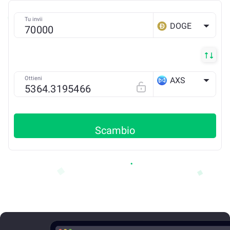
Tu invii
DOGE
Ottieni
AXS
ETH
Scambio