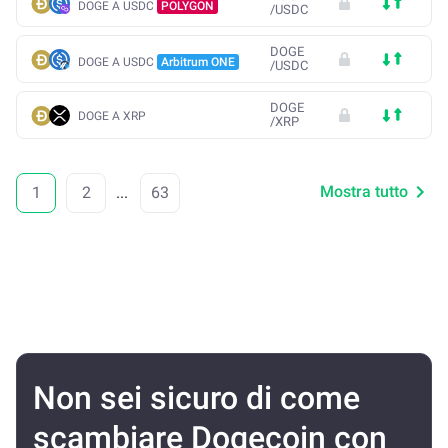
DOGE A USDC
POLYGON
/
USDC
DOGE
DOGE A USDC
Arbitrum ONE
/
USDC
DOGE
DOGE A XRP
/
XRP
Mostra tutto
1
2
...
63
Non sei sicuro di come
scambiare Dogecoin con