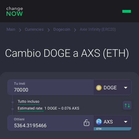
Main
Currencies
Dogecoin
Axie Infinity (ERC20)
Cambio DOGE a AXS (ETH)
Tu invii
DOGE
Tutto incluso
Estimated rate:
1 DOGE ~ 0.076 AXS
Ottieni
AXS
ETH