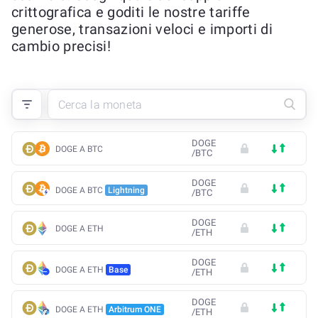
crittografica e goditi le nostre tariffe
generose, transazioni veloci e importi di
cambio precisi!
DOGE
DOGE A BTC
/
BTC
DOGE
DOGE A BTC
Lightning
/
BTC
DOGE
DOGE A ETH
/
ETH
DOGE
DOGE A ETH
Base
/
ETH
DOGE
DOGE A ETH
Arbitrum ONE
/
ETH