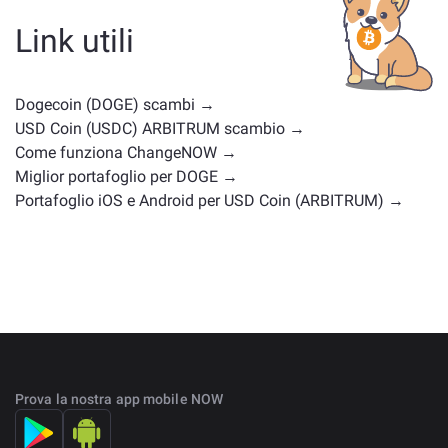
moneta di governance o di un altro tipo. Le alternative
comuni includono altre criptovalute con casi d'uso o
Link utili
posizioni di mercato simili. Controlla tutti gli asset
disponibili per il cambio nella
pagina principale di
scambio
.
Dogecoin (DOGE) scambi →
USD Coin (USDC) ARBITRUM scambio →
Come funziona ChangeNOW →
Miglior portafoglio per DOGE →
Portafoglio iOS e Android per USD Coin (ARBITRUM) →
Prova la nostra app mobile NOW