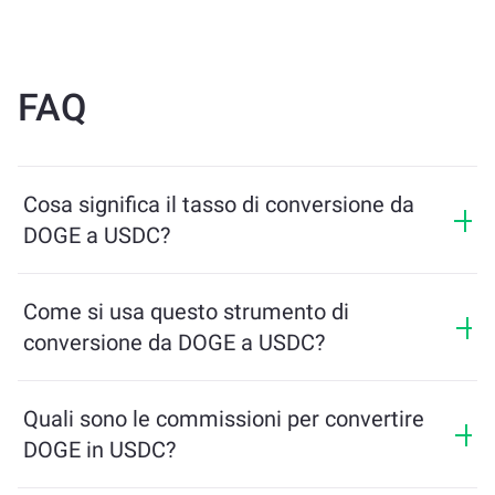
FAQ
Cosa significa il tasso di conversione da
DOGE a USDC?
Il tasso di conversione mostra quanti USDC riceverai in
cambio di DOGE. Questo tasso varia in base alle
Come si usa questo strumento di
condizioni di mercato, all’offerta e alla domanda, e alla
conversione da DOGE a USDC?
liquidità.
Inserisci semplicemente l’importo di DOGE che desideri
scambiare, e lo strumento calcolerà l’importo stimato
Quali sono le commissioni per convertire
di USDC che riceverai. Poi segui i passaggi per
DOGE in USDC?
completare la transazione.
Le commissioni di scambio variano in base alla rete,