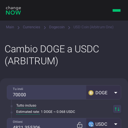
Main
Currencies
Dogecoin
USD Coin (Arbitrum One)
Cambio DOGE a USDC
(ARBITRUM)
Tu invii
DOGE
Tutto incluso
Estimated rate:
1 DOGE ~ 0.068 USDC
Ottieni
USDC