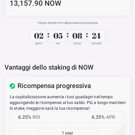
13,157.90 NOW
Tempo rimasto fino alla prossima ricompensa
:
:
:
02
05
08
24
giorni
ore
minuti
secondi
Vantaggi dello staking di NOW
Ricompensa progressiva
La capitalizzazione aumenta i tuoi guadagni nel tempo
aggiungendo le ricompense al tuo saldo. Più a lungo mantieni
lo stake, maggiore sarà la tua ricompensa!
6.25
%
ROI
6.25
%
APR
1 year