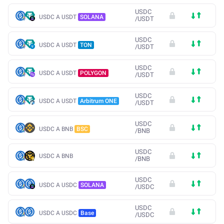
USDC
USDC A USDT
SOLANA
/
USDT
USDC
USDC A USDT
TON
/
USDT
USDC
USDC A USDT
POLYGON
/
USDT
USDC
USDC A USDT
Arbitrum ONE
/
USDT
USDC
USDC A BNB
BSC
/
BNB
USDC
USDC A BNB
/
BNB
USDC
USDC A USDC
SOLANA
/
USDC
USDC
USDC A USDC
Base
/
USDC