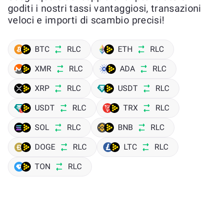
goditi i nostri tassi vantaggiosi, transazioni
veloci e importi di scambio precisi!
BTC
RLC
ETH
RLC
XMR
RLC
ADA
RLC
XRP
RLC
USDT
RLC
USDT
RLC
TRX
RLC
SOL
RLC
BNB
RLC
DOGE
RLC
LTC
RLC
TON
RLC