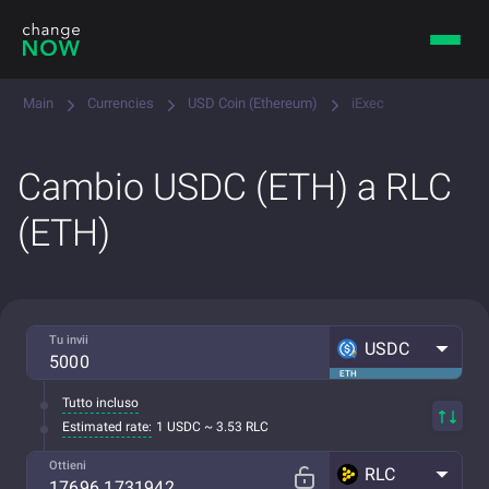
Main
Currencies
USD Coin (Ethereum)
iExec
Cambio USDC (ETH) a RLC
(ETH)
Tu invii
USDC
ETH
Tutto incluso
Estimated rate:
1 USDC ~ 3.53 RLC
Ottieni
RLC