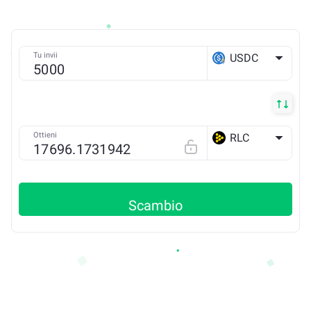
Tu invii
USDC
ETH
Ottieni
RLC
ETH
Scambio