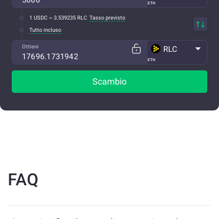
ETH
1 USDC ~ 3.539235 RLC
Tasso previsto
Tutto incluso
Ottieni
RLC
ETH
Scambio
FAQ