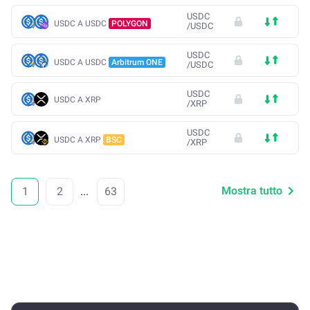
USDC
USDC A USDC
POLYGON
/
USDC
USDC
USDC A USDC
Arbitrum ONE
/
USDC
USDC
USDC A XRP
/
XRP
USDC
USDC A XRP
BSC
/
XRP
Mostra tutto
1
2
...
63