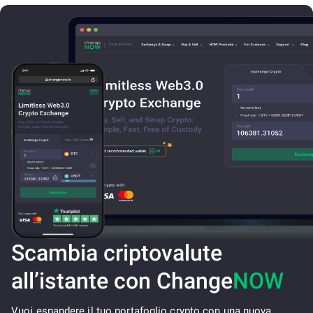
Scambia criptovalute
all’istante con Change
NOW
Vuoi espandere il tuo portafoglio crypto con una nuova