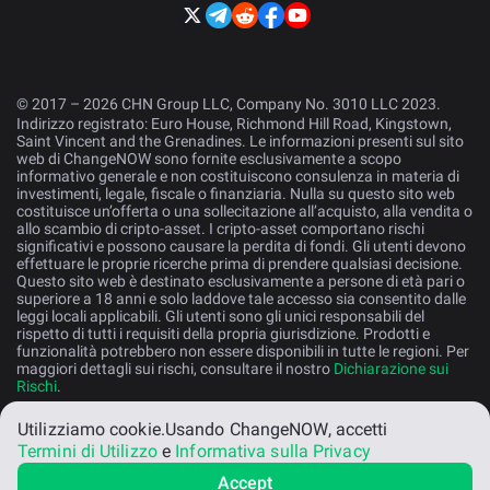
© 2017 – 2026 CHN Group LLC, Company No. 3010 LLC 2023.
Indirizzo registrato: Euro House, Richmond Hill Road, Kingstown,
Saint Vincent and the Grenadines. Le informazioni presenti sul sito
web di ChangeNOW sono fornite esclusivamente a scopo
informativo generale e non costituiscono consulenza in materia di
investimenti, legale, fiscale o finanziaria. Nulla su questo sito web
costituisce un’offerta o una sollecitazione all’acquisto, alla vendita o
allo scambio di cripto-asset. I cripto-asset comportano rischi
significativi e possono causare la perdita di fondi. Gli utenti devono
effettuare le proprie ricerche prima di prendere qualsiasi decisione.
Questo sito web è destinato esclusivamente a persone di età pari o
superiore a 18 anni e solo laddove tale accesso sia consentito dalle
leggi locali applicabili. Gli utenti sono gli unici responsabili del
rispetto di tutti i requisiti della propria giurisdizione. Prodotti e
funzionalità potrebbero non essere disponibili in tutte le regioni. Per
maggiori dettagli sui rischi, consultare il nostro
Dichiarazione sui
Rischi
.
Utilizziamo cookie.
Usando ChangeNOW, accetti
Italiano
Termini di Utilizzo
e
Informativa sulla Privacy
Accept