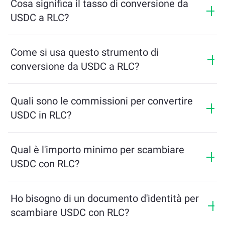
Cosa significa il tasso di conversione da
USDC a RLC?
Il tasso di conversione mostra quanti RLC riceverai in
cambio di USDC. Questo tasso varia in base alle
Come si usa questo strumento di
condizioni di mercato, all’offerta e alla domanda, e alla
conversione da USDC a RLC?
liquidità.
Inserisci semplicemente l’importo di USDC che desideri
scambiare, e lo strumento calcolerà l’importo stimato
Quali sono le commissioni per convertire
di RLC che riceverai. Poi segui i passaggi per
USDC in RLC?
completare la transazione.
Le commissioni di scambio variano in base alla rete,
alla liquidità e alle condizioni di mercato. ChangeNOW
Qual è l'importo minimo per scambiare
offre tariffe competitive senza costi nascosti, e
USDC con RLC?
l'importo finale viene mostrato prima di confermare la
transazione.
L'importo minimo dipende dalle commissioni di rete e
dalla liquidità. La piattaforma calcola
Ho bisogno di un documento d'identità per
automaticamente l'importo minimo necessario per
scambiare USDC con RLC?
garantire una transazione fluida. Ma nella maggior