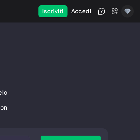
Iscriviti
Accedi
elo
con