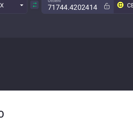
Ottieni
RX
C
O