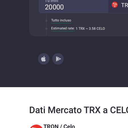
Tu invii
T
Tutto incluso
Estimated rate:
1 TRX ~ 3.58 CELO
Dati Mercato TRX a CEL
TRON
/
Celo