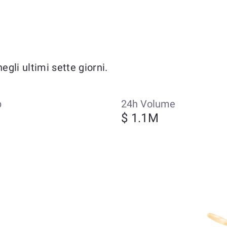
gli ultimi sette giorni.
p
24h Volume
$ 1.1M