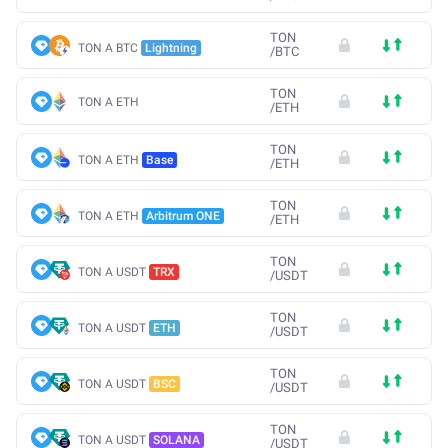
TON
TON A BTC
Lightning
/
BTC
TON
TON A ETH
/
ETH
TON
TON A ETH
Base
/
ETH
TON
TON A ETH
Arbitrum ONE
/
ETH
TON
TON A USDT
TRX
/
USDT
TON
TON A USDT
ETH
/
USDT
TON
TON A USDT
BSC
/
USDT
TON
TON A USDT
SOLANA
/
USDT