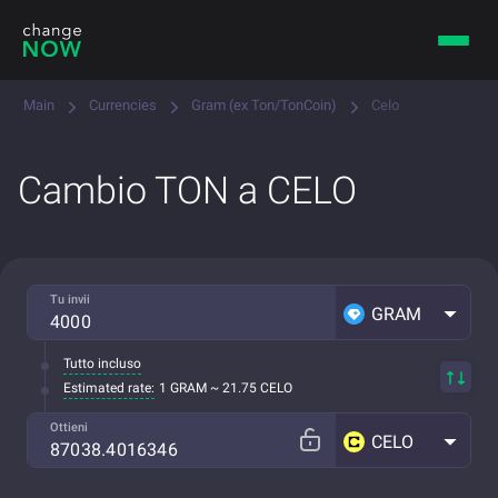
Main
Currencies
Gram (ex Ton/TonCoin)
Celo
Cambio TON a CELO
Tu invii
GRAM
Tutto incluso
Estimated rate:
1 GRAM ~ 21.75 CELO
Ottieni
CELO