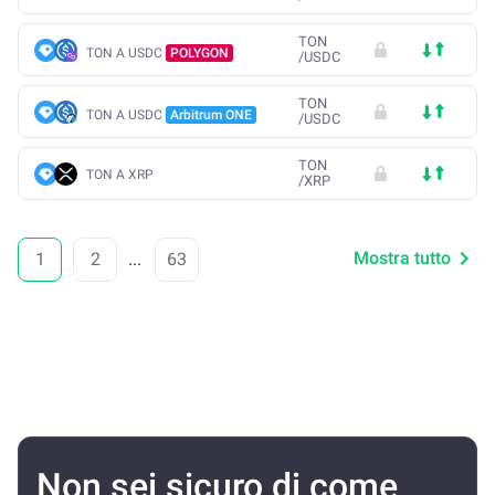
TON
TON A USDC
POLYGON
/
USDC
TON
TON A USDC
Arbitrum ONE
/
USDC
TON
TON A XRP
/
XRP
Mostra tutto
1
2
...
63
Non sei sicuro di come