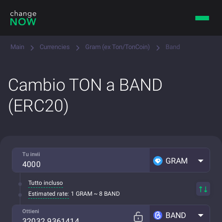
Main
Currencies
Gram (ex Ton/TonCoin)
Band
Cambio TON a BAND
(ERC20)
Tu invii
GRAM
Tutto incluso
Estimated rate:
1 GRAM ~ 8 BAND
Ottieni
BAND