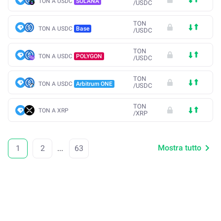
TON A USDC
SOLANA
/
USDC
TON
TON A USDC
Base
/
USDC
TON
TON A USDC
POLYGON
/
USDC
TON
TON A USDC
Arbitrum ONE
/
USDC
TON
TON A XRP
/
XRP
Mostra tutto
1
2
...
63