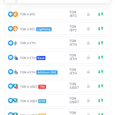
TON
TON A BTC
/
BTC
TON
TON A BTC
Lightning
/
BTC
TON
TON A ETH
/
ETH
TON
TON A ETH
Base
/
ETH
TON
TON A ETH
Arbitrum ONE
/
ETH
TON
TON A USDT
TRX
/
USDT
TON
TON A USDT
ETH
/
USDT
TON