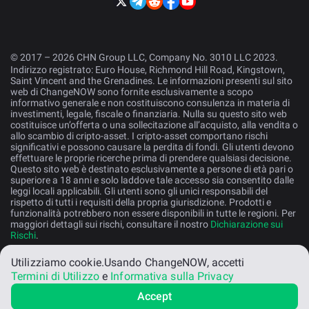
© 2017 – 2026 CHN Group LLC, Company No. 3010 LLC 2023.
Indirizzo registrato: Euro House, Richmond Hill Road, Kingstown,
Saint Vincent and the Grenadines. Le informazioni presenti sul sito
web di ChangeNOW sono fornite esclusivamente a scopo
informativo generale e non costituiscono consulenza in materia di
investimenti, legale, fiscale o finanziaria. Nulla su questo sito web
costituisce un’offerta o una sollecitazione all’acquisto, alla vendita o
allo scambio di cripto-asset. I cripto-asset comportano rischi
significativi e possono causare la perdita di fondi. Gli utenti devono
effettuare le proprie ricerche prima di prendere qualsiasi decisione.
Questo sito web è destinato esclusivamente a persone di età pari o
superiore a 18 anni e solo laddove tale accesso sia consentito dalle
leggi locali applicabili. Gli utenti sono gli unici responsabili del
rispetto di tutti i requisiti della propria giurisdizione. Prodotti e
funzionalità potrebbero non essere disponibili in tutte le regioni. Per
maggiori dettagli sui rischi, consultare il nostro
Dichiarazione sui
Rischi
.
Utilizziamo cookie.
Usando ChangeNOW, accetti
Italiano
Termini di Utilizzo
e
Informativa sulla Privacy
Accept