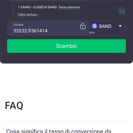
1 GRAM ~ 8.008234 BAND
Tasso previsto
Tutto incluso
Ottieni
BAND
ETH
Scambio
FAQ
Cosa significa il tasso di conversione da