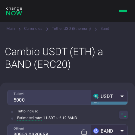
Main
Currencies
Tether USD (Ethereum)
Band
Cambio USDT (ETH) a
BAND (ERC20)
Tu invii
USDT
ETH
Tutto incluso
Estimated rate:
1 USDT ~ 6.19 BAND
Ottieni
BAND