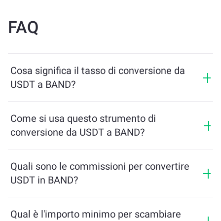
FAQ
Cosa significa il tasso di conversione da
USDT a BAND?
Il tasso di conversione mostra quanti BAND riceverai in
cambio di USDT. Questo tasso varia in base alle
Come si usa questo strumento di
condizioni di mercato, all’offerta e alla domanda, e alla
conversione da USDT a BAND?
liquidità.
Inserisci semplicemente l’importo di USDT che desideri
scambiare, e lo strumento calcolerà l’importo stimato
Quali sono le commissioni per convertire
di BAND che riceverai. Poi segui i passaggi per
USDT in BAND?
completare la transazione.
Le commissioni di scambio variano in base alla rete,
alla liquidità e alle condizioni di mercato. ChangeNOW
Qual è l'importo minimo per scambiare