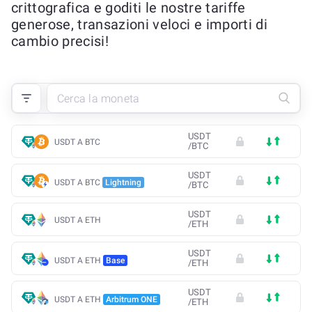
crittografica e goditi le nostre tariffe
generose, transazioni veloci e importi di
cambio precisi!
USDT
USDT A BTC
/
BTC
USDT
USDT A BTC
Lightning
/
BTC
USDT
USDT A ETH
/
ETH
USDT
USDT A ETH
Base
/
ETH
USDT
USDT A ETH
Arbitrum ONE
/
ETH