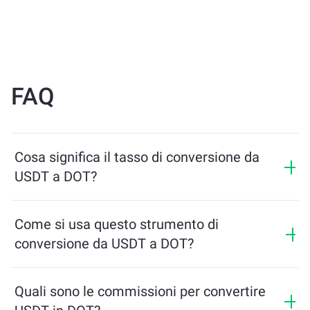
FAQ
Cosa significa il tasso di conversione da
USDT a DOT?
Il tasso di conversione mostra quanti DOT riceverai in
cambio di USDT. Questo tasso varia in base alle
Come si usa questo strumento di
condizioni di mercato, all’offerta e alla domanda, e alla
conversione da USDT a DOT?
liquidità.
Inserisci semplicemente l’importo di USDT che desideri
scambiare, e lo strumento calcolerà l’importo stimato
Quali sono le commissioni per convertire
di DOT che riceverai. Poi segui i passaggi per