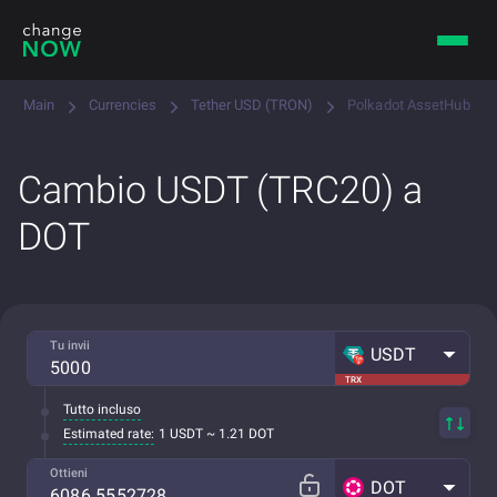
Main
Currencies
Tether USD (TRON)
Polkadot AssetHub
Cambio USDT (TRC20) a
DOT
Tu invii
USDT
TRX
Tutto incluso
Estimated rate:
1 USDT ~ 1.21 DOT
Ottieni
DOT