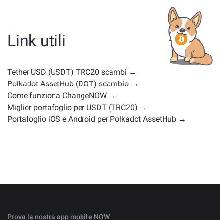
— che si tratti di una stablecoin, un token di utilità, una
moneta di governance o di un altro tipo. Le alternative
comuni includono altre criptovalute con casi d'uso o
Link utili
posizioni di mercato simili. Controlla tutti gli asset
disponibili per il cambio nella
pagina principale di
scambio
.
Tether USD (USDT) TRC20 scambi →
Polkadot AssetHub (DOT) scambio →
Come funziona ChangeNOW →
Miglior portafoglio per USDT (TRC20) →
Portafoglio iOS e Android per Polkadot AssetHub →
Prova la nostra app mobile NOW