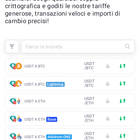
crittografica e goditi le nostre tariffe
generose, transazioni veloci e importi di
cambio precisi!
USDT
USDT A BTC
/
BTC
USDT
USDT A BTC
Lightning
/
BTC
USDT
USDT A ETH
/
ETH
USDT
USDT A ETH
Base
/
ETH
USDT
USDT A ETH
Arbitrum ONE
/
ETH