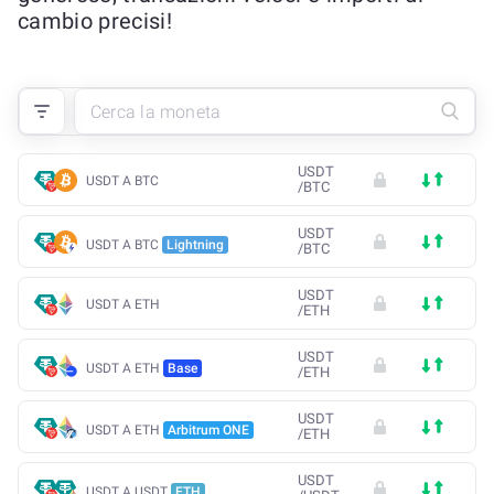
cambio precisi!
USDT
USDT A BTC
/
BTC
USDT
USDT A BTC
Lightning
/
BTC
USDT
USDT A ETH
/
ETH
USDT
USDT A ETH
Base
/
ETH
USDT
USDT A ETH
Arbitrum ONE
/
ETH
USDT
USDT A USDT
ETH