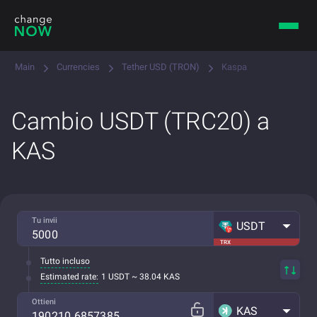
Main
Currencies
Tether USD (TRON)
Kaspa
Cambio USDT (TRC20) a
KAS
Tu invii
USDT
TRX
Tutto incluso
Estimated rate:
1 USDT ~ 38.04 KAS
Ottieni
KAS