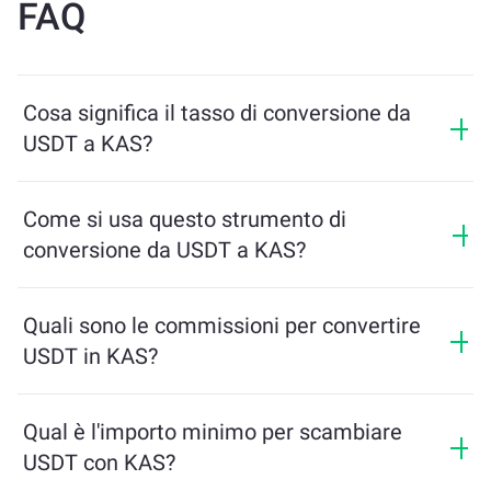
FAQ
Cosa significa il tasso di conversione da
USDT a KAS?
Il tasso di conversione mostra quanti KAS riceverai in
cambio di USDT. Questo tasso varia in base alle
Come si usa questo strumento di
condizioni di mercato, all’offerta e alla domanda, e alla
conversione da USDT a KAS?
liquidità.
Inserisci semplicemente l’importo di USDT che desideri
scambiare, e lo strumento calcolerà l’importo stimato
Quali sono le commissioni per convertire
di KAS che riceverai. Poi segui i passaggi per
USDT in KAS?
completare la transazione.
Le commissioni di scambio variano in base alla rete,
alla liquidità e alle condizioni di mercato. ChangeNOW
Qual è l'importo minimo per scambiare
offre tariffe competitive senza costi nascosti, e
USDT con KAS?
l'importo finale viene mostrato prima di confermare la