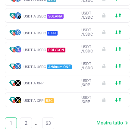
/
USDC
USDT
USDT A USDC
SOLANA
/
USDC
USDT
USDT A USDC
Base
/
USDC
USDT
USDT A USDC
POLYGON
/
USDC
USDT
USDT A USDC
Arbitrum ONE
/
USDC
USDT
USDT A XRP
/
XRP
USDT
USDT A XRP
BSC
/
XRP
Mostra tutto
1
2
...
63