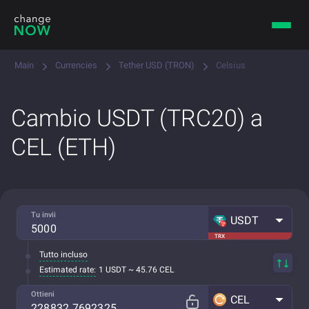
Main
Currencies
Tether USD (TRON)
Celsius
Cambio USDT (TRC20) a
CEL (ETH)
Tu invii
USDT
TRX
Tutto incluso
Estimated rate:
1 USDT ~ 45.76 CEL
Ottieni
CEL