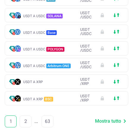
/
USDC
USDT
USDT A USDC
SOLANA
/
USDC
USDT
USDT A USDC
Base
/
USDC
USDT
USDT A USDC
POLYGON
/
USDC
USDT
USDT A USDC
Arbitrum ONE
/
USDC
USDT
USDT A XRP
/
XRP
USDT
USDT A XRP
BSC
/
XRP
Mostra tutto
1
2
...
63