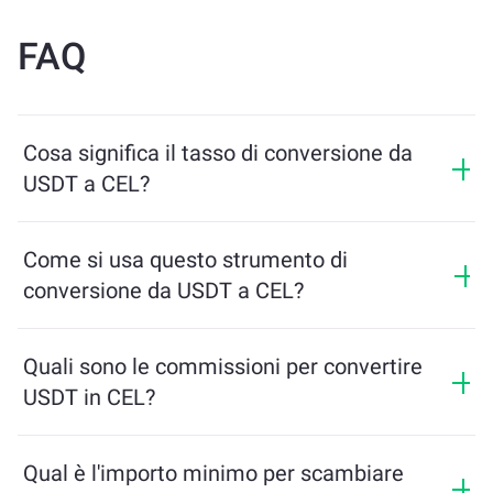
FAQ
Cosa significa il tasso di conversione da
USDT a CEL?
Il tasso di conversione mostra quanti CEL riceverai in
cambio di USDT. Questo tasso varia in base alle
Come si usa questo strumento di
condizioni di mercato, all’offerta e alla domanda, e alla
conversione da USDT a CEL?
liquidità.
Inserisci semplicemente l’importo di USDT che desideri
scambiare, e lo strumento calcolerà l’importo stimato
Quali sono le commissioni per convertire
di CEL che riceverai. Poi segui i passaggi per
USDT in CEL?
completare la transazione.
Le commissioni di scambio variano in base alla rete,
alla liquidità e alle condizioni di mercato. ChangeNOW
Qual è l'importo minimo per scambiare