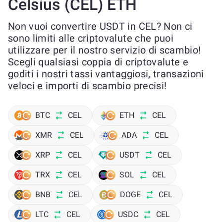
Celsius (CEL) ETH
Non vuoi convertire USDT in CEL? Non ci
sono limiti alle criptovalute che puoi
utilizzare per il nostro servizio di scambio!
Scegli qualsiasi coppia di criptovalute e
goditi i nostri tassi vantaggiosi, transazioni
veloci e importi di scambio precisi!
BTC
CEL
ETH
CEL
XMR
CEL
ADA
CEL
XRP
CEL
USDT
CEL
TRX
CEL
SOL
CEL
BNB
CEL
DOGE
CEL
LTC
CEL
USDC
CEL