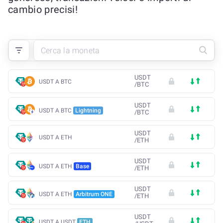
cambio precisi!
USDT
USDT A BTC
/
BTC
USDT
USDT A BTC
Lightning
/
BTC
USDT
USDT A ETH
/
ETH
USDT
USDT A ETH
Base
/
ETH
USDT
USDT A ETH
Arbitrum ONE
/
ETH
USDT
USDT A USDT
ETH