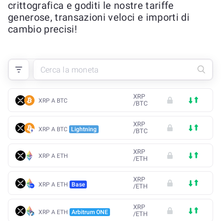
crittografica e goditi le nostre tariffe
generose, transazioni veloci e importi di
cambio precisi!
XRP
XRP A BTC
/
BTC
XRP
XRP A BTC
Lightning
/
BTC
XRP
XRP A ETH
/
ETH
XRP
XRP A ETH
Base
/
ETH
XRP
XRP A ETH
Arbitrum ONE
/
ETH