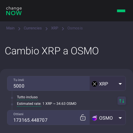
Main
Currencies
XRP
Osmosis
Cambio XRP a OSMO
Tu invii
XRP
Tutto incluso
Estimated rate:
1 XRP ~ 34.63 OSMO
Ottieni
OSMO