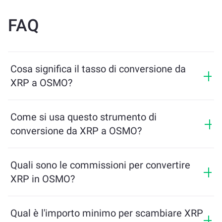
FAQ
Cosa significa il tasso di conversione da
XRP a OSMO?
Il tasso di conversione mostra quanti OSMO riceverai
in cambio di XRP. Questo tasso varia in base alle
Come si usa questo strumento di
condizioni di mercato, all’offerta e alla domanda, e alla
conversione da XRP a OSMO?
liquidità.
Inserisci semplicemente l’importo di XRP che desideri
scambiare, e lo strumento calcolerà l’importo stimato
Quali sono le commissioni per convertire
di OSMO che riceverai. Poi segui i passaggi per
XRP in OSMO?
completare la transazione.
Le commissioni di scambio variano in base alla rete,
alla liquidità e alle condizioni di mercato. ChangeNOW
Qual è l'importo minimo per scambiare XRP