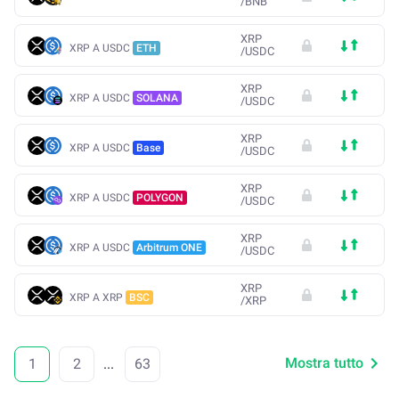
/
BNB
XRP
XRP A USDC
ETH
/
USDC
XRP
XRP A USDC
SOLANA
/
USDC
XRP
XRP A USDC
Base
/
USDC
XRP
XRP A USDC
POLYGON
/
USDC
XRP
XRP A USDC
Arbitrum ONE
/
USDC
XRP
XRP A XRP
BSC
/
XRP
Mostra tutto
1
2
...
63