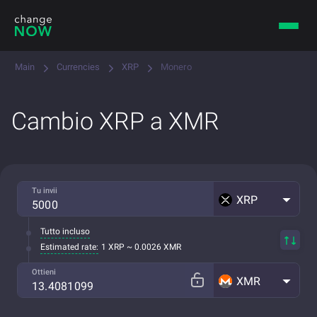
Main
Currencies
XRP
Monero
Cambio XRP a XMR
Tu invii
XRP
Tutto incluso
Estimated rate:
1 XRP ~ 0.0026 XMR
Ottieni
XMR