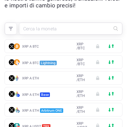
e importi di cambio precisi!
XRP
XRP A BTC
/
BTC
XRP
XRP A BTC
Lightning
/
BTC
XRP
XRP A ETH
/
ETH
XRP
XRP A ETH
Base
/
ETH
XRP
XRP A ETH
Arbitrum ONE
/
ETH
XRP
XRP A USDT
TRX