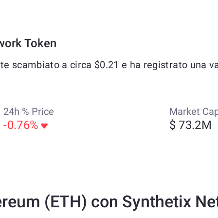
twork Token
 scambiato a circa $0.21 e ha registrato una var
24h % Price
Market Ca
-0.76%
$ 73.2M
ereum (ETH) con Synthetix Ne