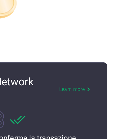
Network
Learn more
onferma la transazione