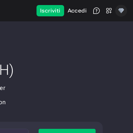
Iscriviti
Accedi
H)
per
on