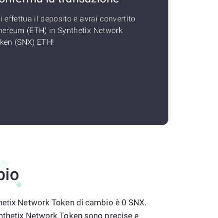
i effettua il deposito e avrai convertito
hereum (ETH) in Synthetix Network
ken (SNX) ETH!
bio
thetix Network Token di cambio è 0 SNX.
ynthetix Network Token sono precise e