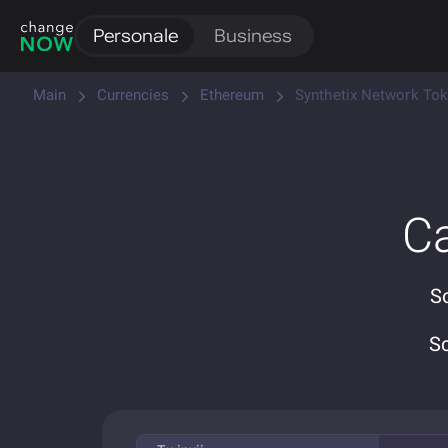
Personale
Business
Main
Currencies
Ethereum
Synthetix Network To
C
So
S