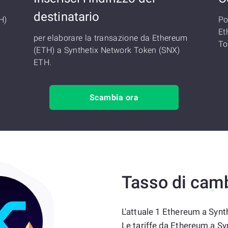
destinatario
H)
Po
Et
per elaborare la transazione da Ethereum
To
(ETH) a Synthetix Network Token (SNX)
ETH.
Scambia ora
Tasso di cam
L'attuale 1 Ethereum a Syn
Le tariffe da Ethereum a S