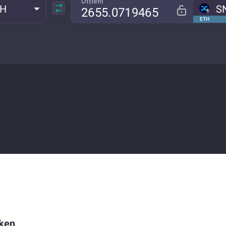
Ottieni
TH
S
ETH
X
oken