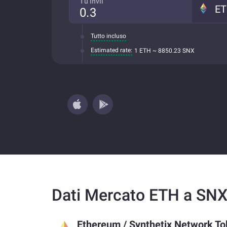
Tu invii
E
Tutto incluso
Estimated rate:
1 ETH ~ 8850.23 SNX
Dati Mercato ETH a SN
Ethereum
/
Synthetix Network T