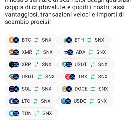
coppia di criptovalute e goditi i nostri tassi
vantaggiosi, transazioni veloci e importi di
scambio precisi!
BTC
SNX
ETH
SNX
XMR
SNX
ADA
SNX
XRP
SNX
USDT
SNX
USDT
SNX
TRX
SNX
SOL
SNX
DOGE
SNX
LTC
SNX
USDC
SNX
TON
SNX