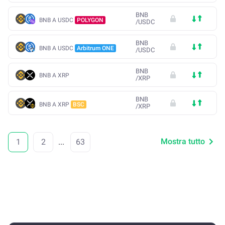
BNB
BNB A USDC
POLYGON
/
USDC
BNB
BNB A USDC
Arbitrum ONE
/
USDC
BNB
BNB A XRP
/
XRP
BNB
BNB A XRP
BSC
/
XRP
Mostra tutto
1
2
...
63