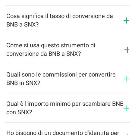
Cosa significa il tasso di conversione da
BNB a SNX?
Il tasso di conversione mostra quanti SNX riceverai in
cambio di BNB. Questo tasso varia in base alle
Come si usa questo strumento di
condizioni di mercato, all’offerta e alla domanda, e alla
conversione da BNB a SNX?
liquidità.
Inserisci semplicemente l’importo di BNB che desideri
scambiare, e lo strumento calcolerà l’importo stimato
Quali sono le commissioni per convertire
di SNX che riceverai. Poi segui i passaggi per
BNB in SNX?
completare la transazione.
Le commissioni di scambio variano in base alla rete,
alla liquidità e alle condizioni di mercato. ChangeNOW
Qual è l'importo minimo per scambiare BNB
offre tariffe competitive senza costi nascosti, e
con SNX?
l'importo finale viene mostrato prima di confermare la
transazione.
L'importo minimo dipende dalle commissioni di rete e
dalla liquidità. La piattaforma calcola
Ho bisogno di un documento d'identità per