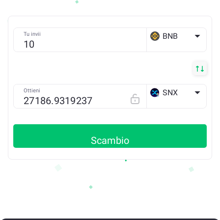
Tu invii
BNB
BSC
Ottieni
SNX
ETH
Scambio