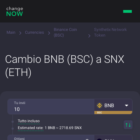
Binance Coin
Synthetix Network
Main
Currencies
(BSC)
Token
Cambio BNB (BSC) a SNX
(ETH)
Tu invii
BNB
BSC
Tutto incluso
Estimated rate:
1 BNB ~ 2718.69 SNX
Ottieni