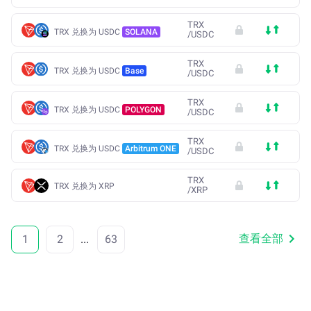
TRX
TRX 兑换为 USDC
SOLANA
/
USDC
TRX
TRX 兑换为 USDC
Base
/
USDC
TRX
TRX 兑换为 USDC
POLYGON
/
USDC
TRX
TRX 兑换为 USDC
Arbitrum ONE
/
USDC
TRX
TRX 兑换为 XRP
/
XRP
查看全部
1
2
...
63