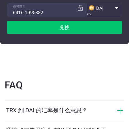
您可获得
DAI
ETH
兑换
FAQ
TRX 到 DAI 的汇率是什么意思？
汇率显示您用 TRX 可以兑换多少 DAI。该汇率会根据市
场行情、供需关系和流动性等因素实时波动。