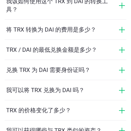
我该如何使用这个 TRX 到 DAI 的转换工
具？
只需输入您希望兑换的 TRX 数量，系统将自动计算预计
可获得的 DAI 数量。然后按照提示步骤完成交易即可。
将 TRX 转换为 DAI 的费用是多少？
兑换费用根据网络、流动性和市场条件有所不同。
ChangeNOW 提供具有竞争力的费率，没有隐藏费用，
TRX / DAI 的最低兑换金额是多少？
最终金额在您确认交易之前显示。
最低金额取决于网络费用和流动性。平台会自动计算确
保顺利交易所需的最低金额。但在大多数情况下，最低
兑换 TRX 为 DAI 需要身份证吗？
金额仅为相当于2美元。
ChangeNOW上的交易不需要身份证，从而使过程快速且
匿名。然而，如果您登录ChangeNOW Pro并完成验证，
我可以将 TRX 兑换为 DAI 吗？
您的交易将更加有利。了解更多，请访问
ChangeNOW
是的，在 ChangeNOW 上，您可以将 DAI 兑换为 TRX，
Pro页面
！
反之亦然。此外，ChangeNOW 还支持多链桥功能，用
TRX 的价格变化了多少？
户可以轻松地在不同区块链之间转移资产。
TRX 的价格在过去24小时内变动了 +0.16%。
我可以获得哪些与 TRX 类似的资产？