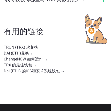
与 TRX 类似的资产取决于其类别——无论它是稳定币、
实用代币、治理币或其他类型。常见的替代方案包括具
有类似用途或市场定位的其他加密货币。请查看
主交换
页面
上所有可供兑换的资产。
有用的链接
TRON (TRX) 次兑换 →
DAI (ETH)兑换→
ChangeNOW 如何运作 →
TRX 的最佳钱包 →
Dai (ETH) 的iOS和安卓系统钱包 →