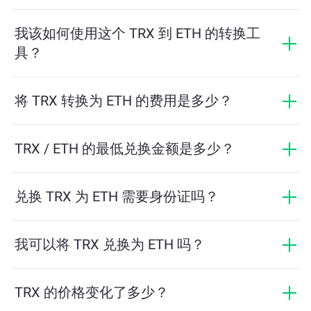
汇率显示您用 TRX 可以兑换多少 ETH。该汇率会根据市
场行情、供需关系和流动性等因素实时波动。
我该如何使用这个 TRX 到 ETH 的转换工
具？
只需输入您希望兑换的 TRX 数量，系统将自动计算预计
可获得的 ETH 数量。然后按照提示步骤完成交易即可。
将 TRX 转换为 ETH 的费用是多少？
兑换费用根据网络、流动性和市场条件有所不同。
ChangeNOW 提供具有竞争力的费率，没有隐藏费用，
TRX / ETH 的最低兑换金额是多少？
最终金额在您确认交易之前显示。
最低金额取决于网络费用和流动性。平台会自动计算确
保顺利交易所需的最低金额。但在大多数情况下，最低
兑换 TRX 为 ETH 需要身份证吗？
金额仅为相当于2美元。
ChangeNOW上的交易不需要身份证，从而使过程快速且
匿名。然而，如果您登录ChangeNOW Pro并完成验证，
我可以将 TRX 兑换为 ETH 吗？
您的交易将更加有利。了解更多，请访问
ChangeNOW
是的，在 ChangeNOW 上，您可以将 ETH 兑换为 TRX，
Pro页面
！
反之亦然。此外，ChangeNOW 还支持多链桥功能，用
TRX 的价格变化了多少？
户可以轻松地在不同区块链之间转移资产。