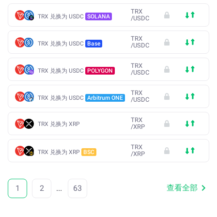
TRX
TRX 兑换为 USDC
SOLANA
/
USDC
TRX
TRX 兑换为 USDC
Base
/
USDC
TRX
TRX 兑换为 USDC
POLYGON
/
USDC
TRX
TRX 兑换为 USDC
Arbitrum ONE
/
USDC
TRX
TRX 兑换为 XRP
/
XRP
TRX
TRX 兑换为 XRP
BSC
/
XRP
查看全部
1
2
...
63