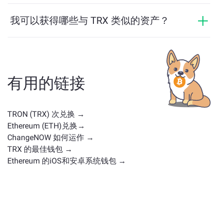
TRX 的价格在过去24小时内变动了 +0.16%。
我可以获得哪些与 TRX 类似的资产？
与 TRX 类似的资产取决于其类别——无论它是稳定币、
实用代币、治理币或其他类型。常见的替代方案包括具
有类似用途或市场定位的其他加密货币。请查看
主交换
页面
上所有可供兑换的资产。
有用的链接
TRON (TRX) 次兑换 →
Ethereum (ETH)兑换→
ChangeNOW 如何运作 →
TRX 的最佳钱包 →
Ethereum 的iOS和安卓系统钱包 →