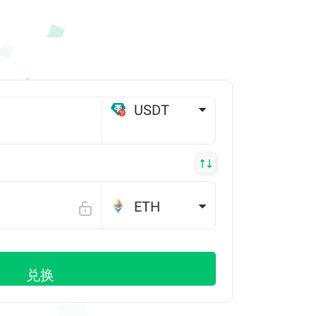
USDT
TRX
ETH
兑换