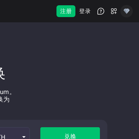
注册
登录
换
eum。
换为
兑换
TH