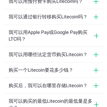
我可以用预付费卡购买Litecoin吗？
然后继续付款。
以付费。
是的，您可以使用预付费卡以使用借记卡以相同的
方式获取LTC。选择一个网关，输入卡详细信息，然
我可以通过银行转移购买Litecoin吗？
确认付款后，您将在10分钟内在指定的钱包中
后确认付款。
收到LTC。
您可以使用银行转让来支付Litecoin或任何其他令
牌。但是，此方法可能需要比其他方法更长。
我可以用Apple Pay或Google Pay购买
LTC吗？
是的，Apple Pay和Google Pay是我们支持的付款网
关之一。它们使您能够在为ChangeNOW下载iOS或
我可以用哪些法定货币购买Litecoin？
Android移动应用程序时立即付款。
您可以使用60多种法定货币购买，包括美元，欧
元，英镑，香港美元等。
购买一个Litecoin要花多少钱？
根据CoinMarketCap的数据，1个LTC代币目前交易
价格约为$45.58。该币今年以来的涨幅
购买后，我可以在哪里存储Litecoin？
为-42.9137%。
您可以将其存储在离线冷藏库中，也可以在线访问
数字钱包。 NOW Wallet是数字钱包的一个很好的例
我可以购买的最低Litecoin的最低量是多
子，可以安全地保持令牌。