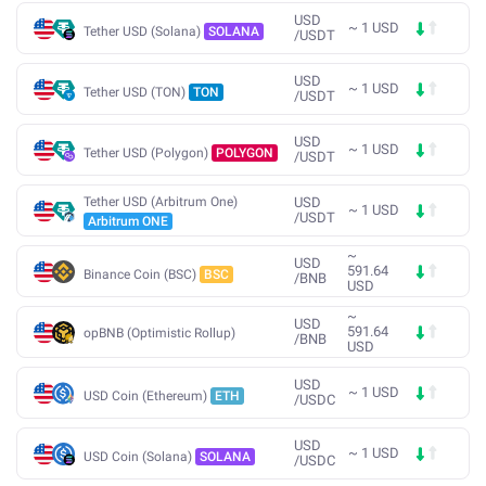
USD
~
1
USD
Tether USD (Solana)
SOLANA
/
USDT
USD
~
1
USD
Tether USD (TON)
TON
/
USDT
USD
~
1
USD
Tether USD (Polygon)
POLYGON
/
USDT
Tether USD (Arbitrum One)
USD
~
1
USD
/
USDT
Arbitrum ONE
~
USD
591.64
Binance Coin (BSC)
BSC
/
BNB
USD
~
USD
591.64
opBNB (Optimistic Rollup)
/
BNB
USD
USD
~
1
USD
USD Coin (Ethereum)
ETH
/
USDC
USD
~
1
USD
USD Coin (Solana)
SOLANA
/
USDC