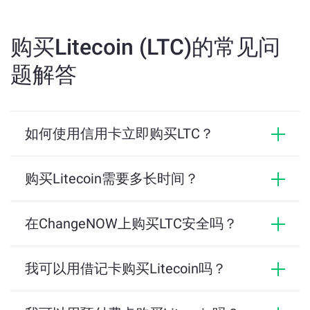
购买Litecoin (LTC)的常见问
题解答
如何使用信用卡立即购买LTC？
前往
https://changenow.io
。选择LTC作为您要
购买Litecoin需要多长时间？
购买的令牌，并选择要支付费用的法定货币。
ChangeNOW的平均交易需要5分钟才能解决。最多
希望在付款后10分钟内收到钱包中的令牌。
在ChangeNOW上购买LTC安全吗？
输入您将收到LTC的钱包地址。
是的，这是安全的，因为此交换具有高级安全功
能，例如安全套接字层（SSL）加密。我们也不会对
我可以用借记卡购买Litecoin吗？
确认交易的细节。
用户的资产进行监护权，因此您保留了完全控制
是的，您可以在ChangeNOW上使用借记卡购买
权。
LTC。只需选择所需的付款网关，输入卡详细信息，
选择一个付款网关并输入您的信用卡详细信息