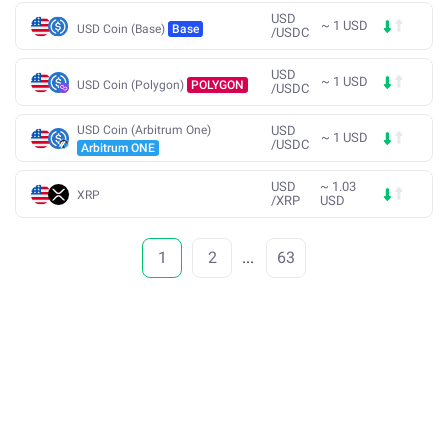
USD
~
1
USD
USD Coin (Base)
Base
/
USDC
USD
~
1
USD
USD Coin (Polygon)
POLYGON
/
USDC
USD Coin (Arbitrum One)
USD
~
1
USD
/
USDC
Arbitrum ONE
USD
~
1.03
XRP
/
XRP
USD
1
2
...
63