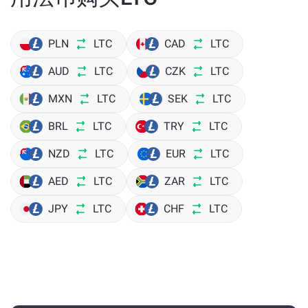
PLN
LTC
CAD
LTC
AUD
LTC
CZK
LTC
MXN
LTC
SEK
LTC
BRL
LTC
TRY
LTC
NZD
LTC
EUR
LTC
AED
LTC
ZAR
LTC
JPY
LTC
CHF
LTC