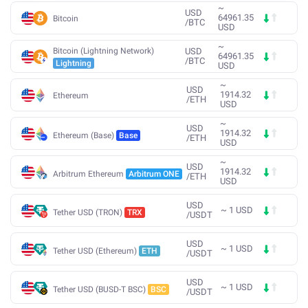
~
USD
64961.35
Bitcoin
/
BTC
USD
~
Bitcoin (Lightning Network)
USD
64961.35
/
BTC
Lightning
USD
~
USD
1914.32
Ethereum
/
ETH
USD
~
USD
1914.32
Ethereum (Base)
Base
/
ETH
USD
~
USD
1914.32
Arbitrum Ethereum
Arbitrum ONE
/
ETH
USD
USD
~
1
USD
Tether USD (TRON)
TRX
/
USDT
USD
~
1
USD
Tether USD (Ethereum)
ETH
/
USDT
USD
~
1
USD
Tether USD (BUSD-T BSC)
BSC
/
USDT