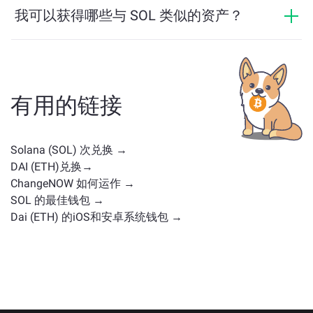
我可以获得哪些与 SOL 类似的资产？
与 SOL 类似的资产取决于其类别——无论它是稳定币、实
用代币、治理币或其他类型。常见的替代方案包括具有
类似用途或市场定位的其他加密货币。请查看
主交换页
面
上所有可供兑换的资产。
有用的链接
Solana (SOL) 次兑换 →
DAI (ETH)兑换→
ChangeNOW 如何运作 →
SOL 的最佳钱包 →
Dai (ETH) 的iOS和安卓系统钱包 →