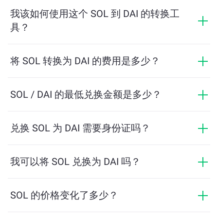
场行情、供需关系和流动性等因素实时波动。
我该如何使用这个 SOL 到 DAI 的转换工
具？
只需输入您希望兑换的 SOL 数量，系统将自动计算预计
可获得的 DAI 数量。然后按照提示步骤完成交易即可。
将 SOL 转换为 DAI 的费用是多少？
兑换费用根据网络、流动性和市场条件有所不同。
ChangeNOW 提供具有竞争力的费率，没有隐藏费用，
SOL / DAI 的最低兑换金额是多少？
最终金额在您确认交易之前显示。
最低金额取决于网络费用和流动性。平台会自动计算确
保顺利交易所需的最低金额。但在大多数情况下，最低
兑换 SOL 为 DAI 需要身份证吗？
金额仅为相当于2美元。
ChangeNOW上的交易不需要身份证，从而使过程快速且
匿名。然而，如果您登录ChangeNOW Pro并完成验证，
我可以将 SOL 兑换为 DAI 吗？
您的交易将更加有利。了解更多，请访问
ChangeNOW
是的，在 ChangeNOW 上，您可以将 DAI 兑换为 SOL，
Pro页面
！
反之亦然。此外，ChangeNOW 还支持多链桥功能，用
SOL 的价格变化了多少？
户可以轻松地在不同区块链之间转移资产。
SOL 的价格在过去24小时内变动了 -1.12%。