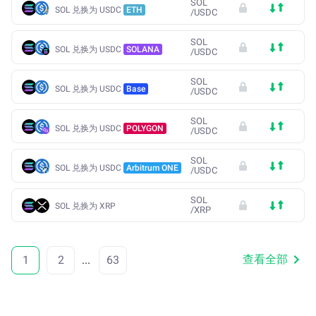
SOL
SOL 兑换为 USDC
ETH
/
USDC
SOL
SOL 兑换为 USDC
SOLANA
/
USDC
SOL
SOL 兑换为 USDC
Base
/
USDC
SOL
SOL 兑换为 USDC
POLYGON
/
USDC
SOL
SOL 兑换为 USDC
Arbitrum ONE
/
USDC
SOL
SOL 兑换为 XRP
/
XRP
查看全部
1
2
...
63