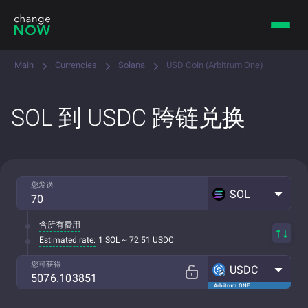
Main
Currencies
Solana
USD Coin (Arbitrum One)
SOL 到 USDC 跨链兑换
您发送
SOL
含所有费用
Estimated rate:
1 SOL ~ 72.51 USDC
您可获得
USDC
Arbitrum ONE