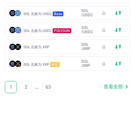
SOL
SOL 兑换为 USDC
Base
/
USDC
SOL
SOL 兑换为 USDC
POLYGON
/
USDC
SOL
SOL 兑换为 XRP
/
XRP
SOL
SOL 兑换为 XRP
BSC
/
XRP
查看全部
1
2
...
63