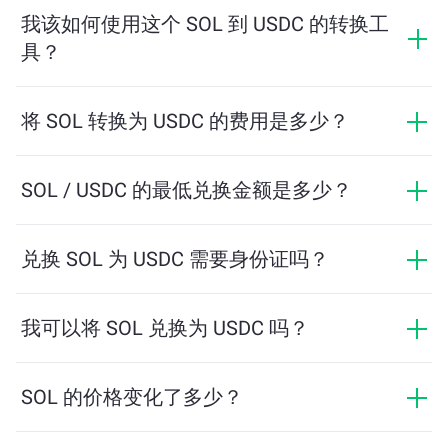
市场行情、供需关系和流动性等因素实时波动。
我该如何使用这个 SOL 到 USDC 的转换工
具？
只需输入您希望兑换的 SOL 数量，系统将自动计算预计
可获得的 USDC 数量。然后按照提示步骤完成交易即
将 SOL 转换为 USDC 的费用是多少？
可。
兑换费用根据网络、流动性和市场条件有所不同。
ChangeNOW 提供具有竞争力的费率，没有隐藏费用，
SOL / USDC 的最低兑换金额是多少？
最终金额在您确认交易之前显示。
最低金额取决于网络费用和流动性。平台会自动计算确
保顺利交易所需的最低金额。但在大多数情况下，最低
兑换 SOL 为 USDC 需要身份证吗？
金额仅为相当于2美元。
ChangeNOW上的交易不需要身份证，从而使过程快速且
匿名。然而，如果您登录ChangeNOW Pro并完成验证，
我可以将 SOL 兑换为 USDC 吗？
您的交易将更加有利。了解更多，请访问
ChangeNOW
是的，在 ChangeNOW 上，您可以将 USDC 兑换为
Pro页面
！
SOL，反之亦然。此外，ChangeNOW 还支持多链桥功
SOL 的价格变化了多少？
能，用户可以轻松地在不同区块链之间转移资产。
SOL 的价格在过去24小时内变动了 -0.61%。