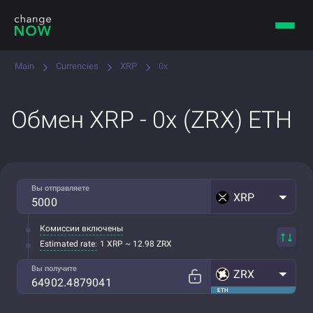
Main
Currencies
XRP
0x
Обмен XRP - 0x (ZRX) ETH
Вы отправляете
XRP
Комиссии включены
Estimated rate:
1 XRP ~ 12.98 ZRX
Вы получите
ZRX
ETH