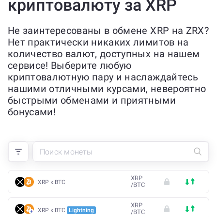
криптовалюту за XRP
Не заинтересованы в обмене XRP на ZRX?
Нет практически никаких лимитов на
количество валют, доступных на нашем
сервисе! Выберите любую
криптовалютную пару и наслаждайтесь
нашими отличными курсами, невероятно
быстрыми обменами и приятными
бонусами!
XRP
XRP к BTC
/
BTC
XRP
XRP к BTC
Lightning
/
BTC