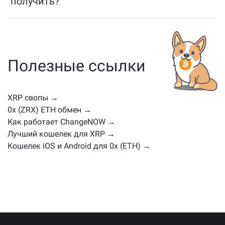
получить?
Активы, похожие на XRP, зависят от его категории
— будь то стейблкоин, утилитарный токен, токен
управления или другой тип. Обычно это другие
криптовалюты с похожими случаями
Полезные ссылки
использования или рыночными позициями.
Проверьте все доступные активы для обмена на
главной странице обмена
.
XRP свопы →
0x (ZRX) ETH обмен →
Как работает ChangeNOW →
Лучший кошелек для XRP →
Кошелек iOS и Android для 0x (ETH) →