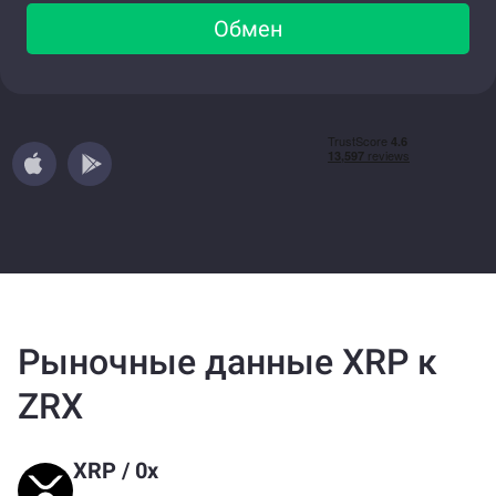
Обмен
Рыночные данные XRP к
ZRX
XRP
/
0x