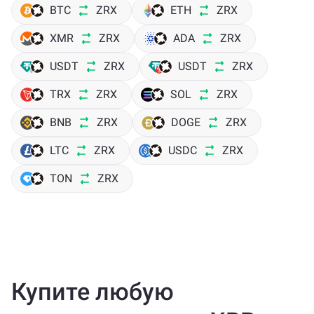
BTC
ZRX
ETH
ZRX
XMR
ZRX
ADA
ZRX
USDT
ZRX
USDT
ZRX
TRX
ZRX
SOL
ZRX
BNB
ZRX
DOGE
ZRX
LTC
ZRX
USDC
ZRX
TON
ZRX
Купите любую