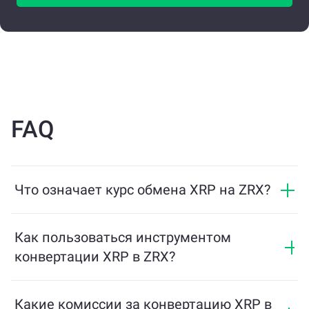
FAQ
Что означает курс обмена XRP на ZRX?
Курс обмена показывает, сколько ZRX вы получите
в обмен на XRP. Этот курс колеблется в
Как пользоваться инструментом
зависимости от рыночных условий, спроса и
конвертации XRP в ZRX?
предложения, а также ликвидности.
Просто введите сумму XRP, которую хотите
обменять, и инструмент рассчитает
Какие комиссии за конвертацию XRP в