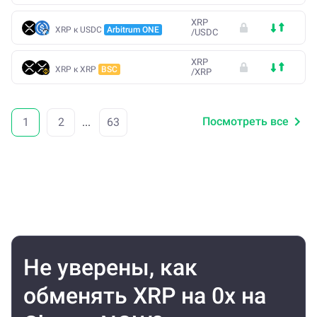
XRP
XRP к USDC
Arbitrum ONE
/
USDC
XRP
XRP к XRP
BSC
/
XRP
Посмотреть все
1
2
...
63
Не уверены, как
обменять XRP на 0x на