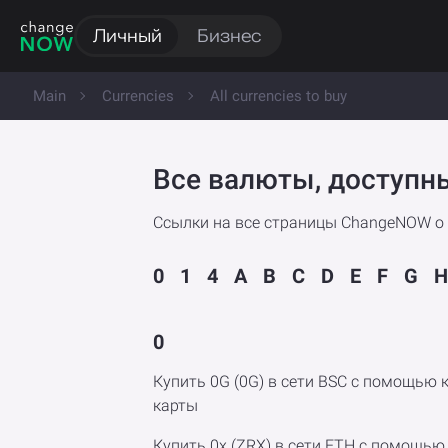
Личный
Бизнес
Main
Currencies
All currencies to buy
Все валюты, доступн
Ссылки на все страницы ChangeNOW о
0
1
4
A
B
C
D
E
F
G
H
0
Купить 0G (0G) в сети BSC с помощью 
карты
Купить 0x (ZRX) в сети ETH с помощью