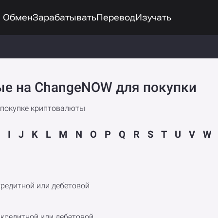
Обмен
Зарабатывать
Перевод
Изучать
ые на ChangeNOW для покупки
 покупке криптовалюты
I
J
K
L
M
N
O
P
Q
R
S
T
U
V
W
кредитной или дебетовой
 кредитной или дебетовой