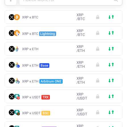
XRP
XRP к BTC
/
BTC
XRP
XRP к BTC
Lightning
/
BTC
XRP
XRP к ETH
/
ETH
XRP
XRP к ETH
Base
/
ETH
XRP
XRP к ETH
Arbitrum ONE
/
ETH
XRP
XRP к USDT
TRX
/
USDT
XRP
XRP к USDT
BSC
/
USDT
XRP