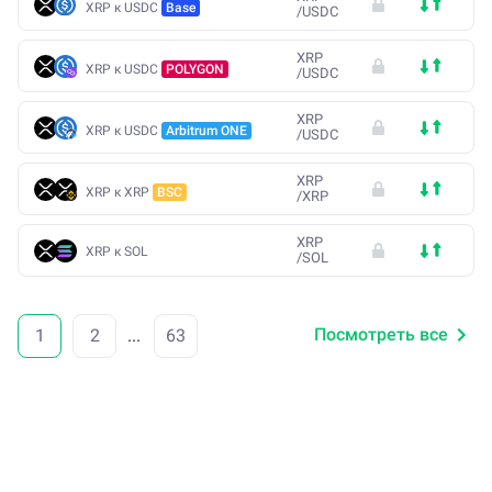
XRP к USDC
Base
/
USDC
XRP
XRP к USDC
POLYGON
/
USDC
XRP
XRP к USDC
Arbitrum ONE
/
USDC
XRP
XRP к XRP
BSC
/
XRP
XRP
XRP к SOL
/
SOL
Посмотреть все
1
2
...
63