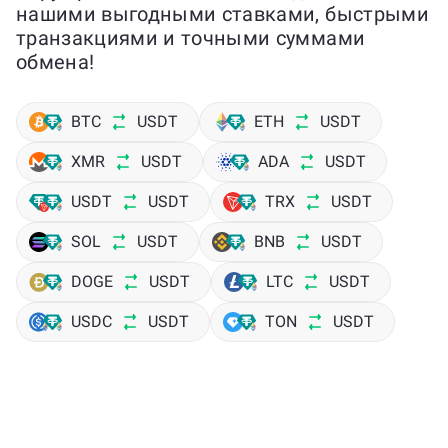
нашими выгодными ставками, быстрыми
транзакциями и точными суммами
обмена!
BTC
USDT
ETH
USDT
XMR
USDT
ADA
USDT
USDT
USDT
TRX
USDT
SOL
USDT
BNB
USDT
DOGE
USDT
LTC
USDT
USDC
USDT
TON
USDT