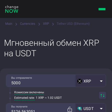
Main
Currencies
XRP
Tether USD (Ethereum)
Мгновенный обмен XRP
на USDT
Вы отправляете
XRP
Комиссии включены
Estimated rate:
1 XRP ~ 1.02 USDT
Вы получите
USDT