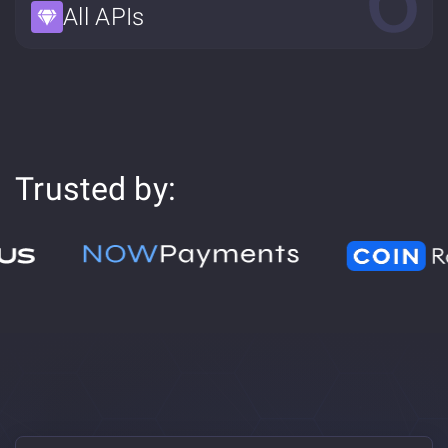
All APIs
Trusted by: