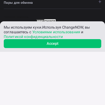
Пары для обмена
Мы используем куки.
Используя ChangeNOW, вы
соглашаетесь с
Условиями использования
и
Политикой конфиденциальности
Accept
© 2017 – 2026 CHN Group LLC, Company No. 3010 LLC 2023.
Юридический адрес: Euro House, Richmond Hill Road, Kingstown,
Saint Vincent and the Grenadines. Информация, представленная
на сайте ChangeNOW, носит исключительно общий
информационный характер и не является инвестиционной,
юридической, налоговой или финансовой консультацией.
Ничто на данном сайте не является предложением или
приглашением к покупке, продаже или обмену криптоактивов.
Криптоактивы сопряжены со значительными рисками и могут
привести к потере средств. Пользователи должны
самостоятельно проводить собственное исследование перед
принятием любых решений. Данный сайт предназначен