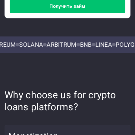
Получить займ
REUM
SOLANA
ARBITRUM
BNB
LINEA
POLYG
Why choose us for crypto
loans platforms?