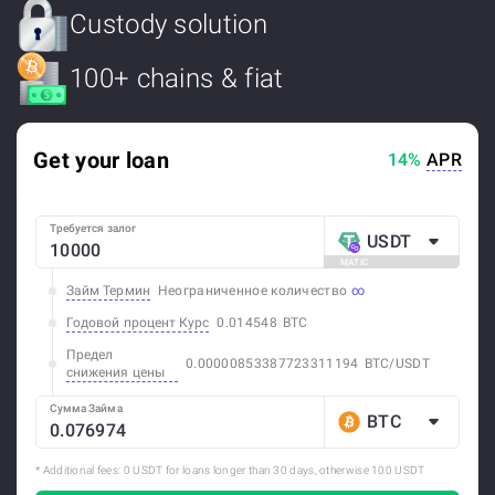
Custody solution
100+ chains & fiat
Get your loan
14%
APR
Требуется залог
USDT
MATIC
Займ Термин
Неограниченное количество
Годовой процент Курс
0.014548
BTC
Предел
0.00000853387723311194
BTC
/
USDT
снижения цены
Сумма Займа
BTC
* Additional fees: 0 USDT for loans longer than 30 days, otherwise 100 USDT