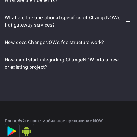
what are their benefits?
What are the operational specifics of ChangeNOW's
fiat gateway services?
Bitcoin
How does ChangeNOW's fee structure work?
Ethereum
How can I start integrating ChangeNOW into a new
Binance Smart Chain
or existing project?
Tron
Simple and quick transactions
Wide range of fiat currencies
Sign up for a ChangeNOW account
Create an
account
Secure and compliant
Access API documentation
Попробуйте наше мобильное приложение NOW
No-KYC
Customize integration