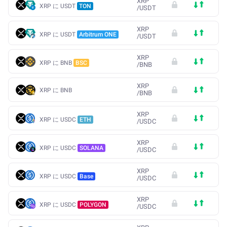
XRP
XRP に USDT
TON
/
USDT
XRP
XRP に USDT
Arbitrum ONE
/
USDT
XRP
XRP に BNB
BSC
/
BNB
XRP
XRP に BNB
/
BNB
XRP
XRP に USDC
ETH
/
USDC
XRP
XRP に USDC
SOLANA
/
USDC
XRP
XRP に USDC
Base
/
USDC
XRP
XRP に USDC
POLYGON
/
USDC