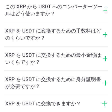
を示します。このレートは市場状況、需要と供給、流
この XRP から USDT へのコンバーターツー
動性に応じて変動します。
ルはどう使いますか？
交換したい XRP の量を入力するだけで、ツールが受け
取る予定の USDT の量を計算します。その後、取引を
XRP を USDT に変換するための手数料はど
完了するための手順に従ってください。
のくらいですか？
交換手数料はネットワーク、流動性、市場の状況によ
って異なります。ChangeNOWは隠れた手数料なしで競
XRP を USDT に交換するための最小金額は
争力のあるレートを提供しており、最終金額は取引を
いくらですか？
確認する前に表示されます。
最小金額はネットワーク手数料と流動性によって異な
ります。プラットフォームはスムーズな取引を保証す
XRP を USDT に交換するために身分証明書
るために必要な最小額を自動的に計算します。ただ
が必要ですか？
し、ほとんどの場合、最小金額は2ドル相当です。
ChangeNOWでの交換にはIDは必要なく、プロセスは迅
速で匿名です。ただし、ChangeNOW Proにログインし
XRP を USDT に交換できますか？
て確認を完了すると、交換がより有利になります。詳