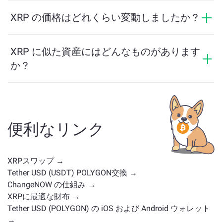
はい。ChangeNOWでは、USDT を XRP に、またその
細は
ChangeNOW Proページ
をご覧ください！
逆にも交換できます。さらに、ChangeNOWはマルチチ
XRP の価格はどれくらい変動しましたか？
ェーンブリッジにも対応しており、異なるブロックチ
XRP の価格は過去24時間で -1.12% 変動しました。
ェーン間で資産を簡単に移動できます。
XRP に似た資産にはどんなものがあります
か？
XRP に似た資産は、そのカテゴリによって異なります
— ステーブルコイン、ユーティリティトークン、ガバ
ナンスコイン、またはその他のタイプかどうかです。
一般的な代替案には、類似のユースケースや市場の位
便利なリンク
置を持つ他の暗号通貨が含まれます。
メイン交換ペー
ジ
で利用可能なすべての資産を確認してください。
XRPスワップ →
Tether USD (USDT) POLYGON交換 →
ChangeNOW の仕組み →
XRPに最適な財布 →
Tether USD (POLYGON) の iOS および Android ウォレット
→