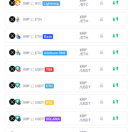
XRP
XRP に BTC
Lightning
/
BTC
XRP
XRP に ETH
/
ETH
XRP
XRP に ETH
Base
/
ETH
XRP
XRP に ETH
Arbitrum ONE
/
ETH
XRP
XRP に USDT
TRX
/
USDT
XRP
XRP に USDT
ETH
/
USDT
XRP
XRP に USDT
BSC
/
USDT
XRP
XRP に USDT
SOLANA
/
USDT