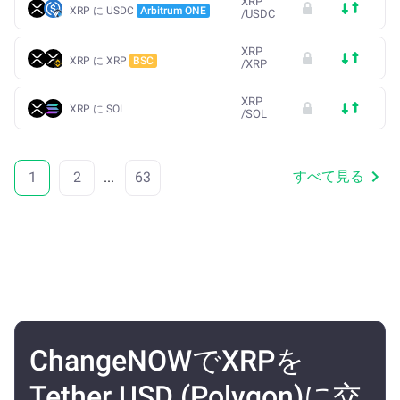
XRP
XRP に USDC
Arbitrum ONE
/
USDC
XRP
XRP に XRP
BSC
/
XRP
XRP
XRP に SOL
/
SOL
すべて見る
1
2
...
63
ChangeNOWでXRPを
Tether USD (Polygon)に交