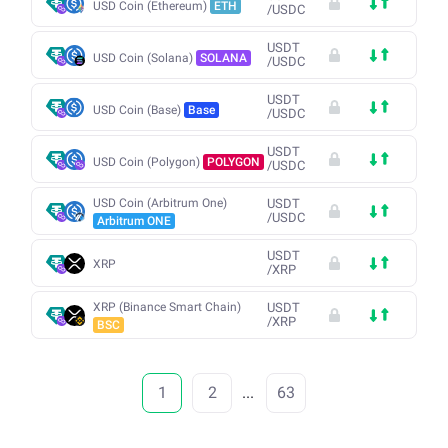
USD Coin (Ethereum)
ETH
/
USDC
USDT
USD Coin (Solana)
SOLANA
/
USDC
USDT
USD Coin (Base)
Base
/
USDC
USDT
USD Coin (Polygon)
POLYGON
/
USDC
USD Coin (Arbitrum One)
USDT
/
USDC
Arbitrum ONE
USDT
XRP
/
XRP
XRP (Binance Smart Chain)
USDT
/
XRP
BSC
1
2
...
63