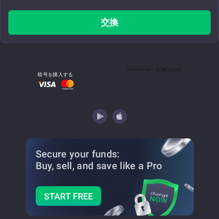
交換
暗号を購入する
Secure your funds:
Buy, sell, and save
like a Pro
START FREE