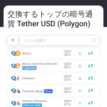
交換するトップの暗号通
貨 Tether USD (Polygon)
USDT
Bitcoin
/
BTC
Bitcoin (Lightning Network)
USDT
/
BTC
Lightning
USDT
Ethereum
/
ETH
USDT
Ethereum (Base)
Base
/
ETH
Arbitrum Ethereum
USDT
/
ETH
Arbitrum ONE