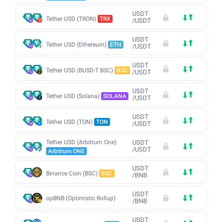
USDT
Tether USD (TRON)
TRX
/
USDT
USDT
Tether USD (Ethereum)
ETH
/
USDT
USDT
Tether USD (BUSD-T BSC)
BSC
/
USDT
USDT
Tether USD (Solana)
SOLANA
/
USDT
USDT
Tether USD (TON)
TON
/
USDT
Tether USD (Arbitrum One)
USDT
/
USDT
Arbitrum ONE
USDT
Binance Coin (BSC)
BSC
/
BNB
USDT
opBNB (Optimistic Rollup)
/
BNB
USDT