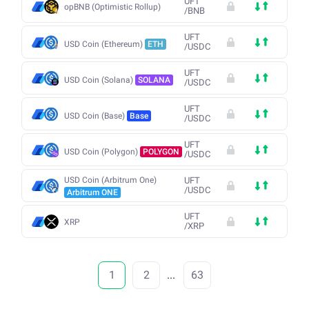
UFT
opBNB (Optimistic Rollup)
/
BNB
UFT
USD Coin (Ethereum)
ETH
/
USDC
UFT
USD Coin (Solana)
SOLANA
/
USDC
UFT
USD Coin (Base)
Base
/
USDC
UFT
USD Coin (Polygon)
POLYGON
/
USDC
USD Coin (Arbitrum One)
UFT
/
USDC
Arbitrum ONE
UFT
XRP
/
XRP
1
2
...
63