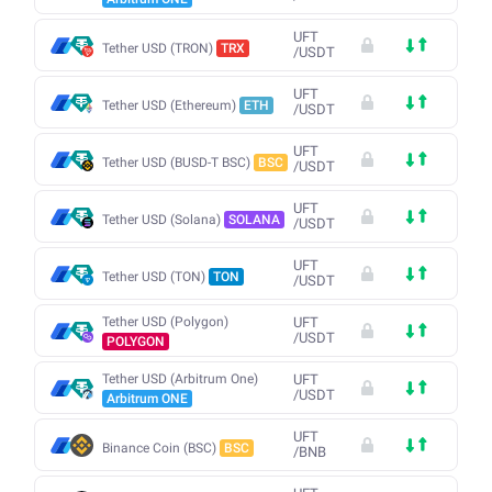
UFT
Tether USD (TRON)
TRX
/
USDT
UFT
Tether USD (Ethereum)
ETH
/
USDT
UFT
Tether USD (BUSD-T BSC)
BSC
/
USDT
UFT
Tether USD (Solana)
SOLANA
/
USDT
UFT
Tether USD (TON)
TON
/
USDT
Tether USD (Polygon)
UFT
/
USDT
POLYGON
Tether USD (Arbitrum One)
UFT
/
USDT
Arbitrum ONE
UFT
Binance Coin (BSC)
BSC
/
BNB