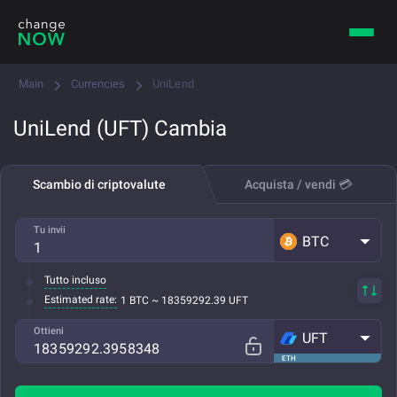
Main
Currencies
UniLend
UniLend (UFT) Cambia
Scambio di criptovalute
Acquista / vendi 💳
Tu invii
BTC
Tutto incluso
Estimated rate:
1 BTC ~ 18359292.39 UFT
Ottieni
UFT
ETH