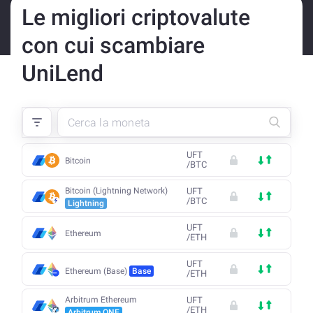
Le migliori criptovalute
con cui scambiare
UniLend
UFT
Bitcoin
/
BTC
Bitcoin (Lightning Network)
UFT
/
BTC
Lightning
UFT
Ethereum
/
ETH
UFT
Ethereum (Base)
Base
/
ETH
Arbitrum Ethereum
UFT
/
ETH
Arbitrum ONE