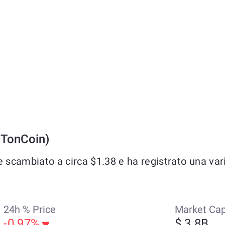
/TonCoin)
cambiato a circa $1.38 e ha registrato una varia
24h % Price
Market Ca
-0.97%
$ 3.8B