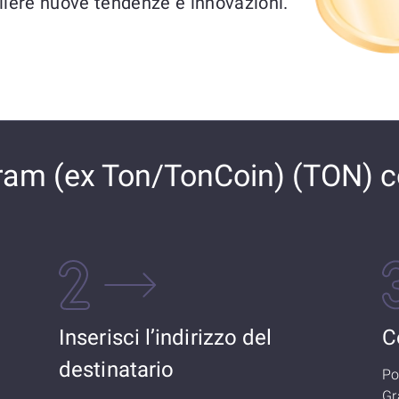
liere nuove tendenze e innovazioni.
am (ex Ton/TonCoin) (TON) 
Inserisci l’indirizzo del
C
destinatario
Po
Gr