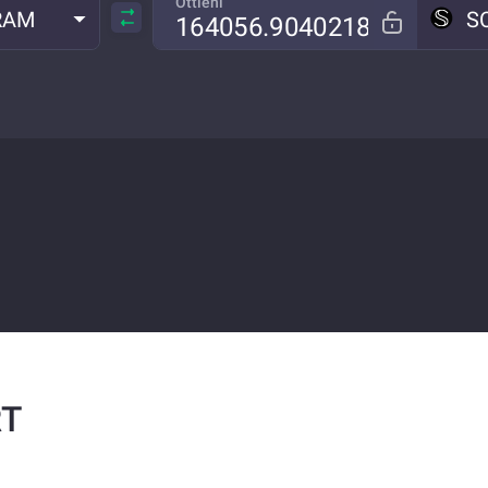
Ottieni
RAM
S
RT