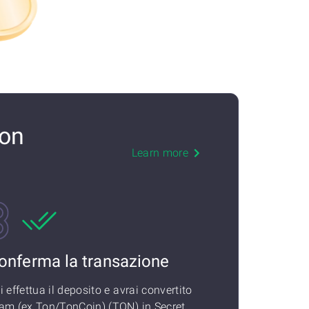
con
Learn more
onferma la transazione
i effettua il deposito e avrai convertito
am (ex Ton/TonCoin) (TON) in Secret