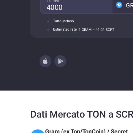
Tu invii
G
Tutto incluso
Estimated rate:
1 GRAM ~ 41.01 SCRT
Dati Mercato TON a SC
Gram (ex Ton/TonCoin)
/
Secret