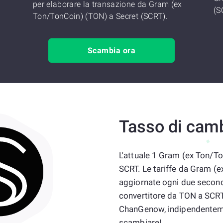
per elaborare la transazione da Gram (ex
(S
Ton/TonCoin) (TON) a Secret (SCRT).
Scambia ora
Tasso di cam
L'attuale 1 Gram (ex Ton/T
SCRT. Le tariffe da Gram (
aggiornate ogni due secondi
convertitore da TON a SCRT, 
ChanGenow, indipendenteme
scambiare!