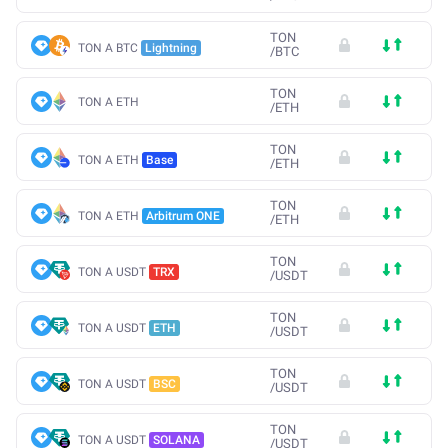
TON
TON A BTC
Lightning
/
BTC
TON
TON A ETH
/
ETH
TON
TON A ETH
Base
/
ETH
TON
TON A ETH
Arbitrum ONE
/
ETH
TON
TON A USDT
TRX
/
USDT
TON
TON A USDT
ETH
/
USDT
TON
TON A USDT
BSC
/
USDT
TON
TON A USDT
SOLANA
/
USDT