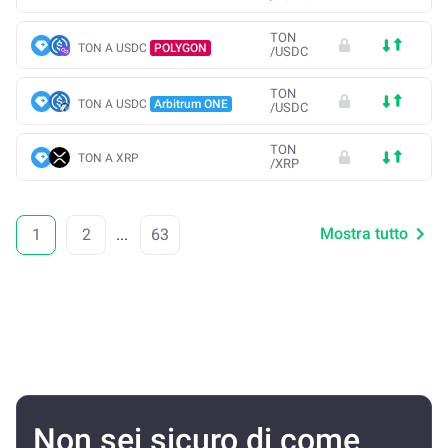
TON
TON A USDC
POLYGON
/
USDC
TON
TON A USDC
Arbitrum ONE
/
USDC
TON
TON A XRP
/
XRP
Mostra tutto
1
2
...
63
Non sei sicuro di come