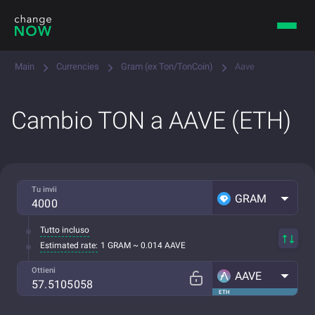
Main
Currencies
Gram (ex Ton/TonCoin)
Aave
Cambio TON a AAVE (ETH)
Tu invii
GRAM
Tutto incluso
Estimated rate:
1 GRAM ~ 0.014 AAVE
Ottieni
AAVE
ETH