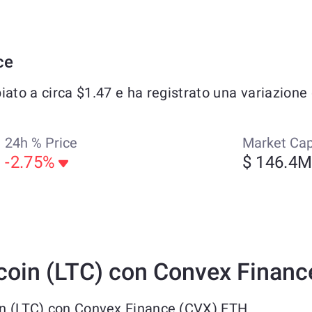
ce
o a circa $1.47 e ha registrato una variazione de
24h % Price
Market Ca
-2.75%
$ 146.4
coin (LTC) con Convex Finan
oin (LTC) con Convex Finance (CVX) ETH