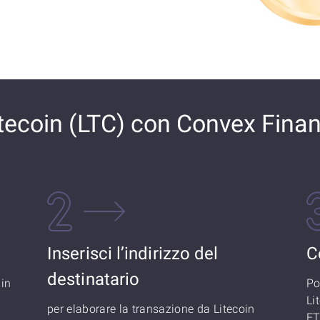
ecoin (LTC) con Convex Fina
Inserisci l’indirizzo del
C
destinatario
 in
Po
Li
per elaborare la transazione da Litecoin
ET