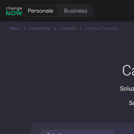
Personale
Business
Main
Currencies
Litecoin
Convex Finance
C
Soluz
S