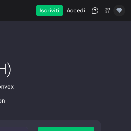
Iscriviti
Accedi
H)
Convex
on