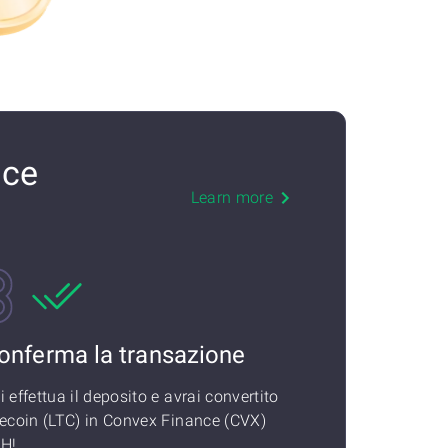
nce
Learn more
onferma la transazione
i effettua il deposito e avrai convertito
tecoin (LTC) in Convex Finance (CVX)
H!