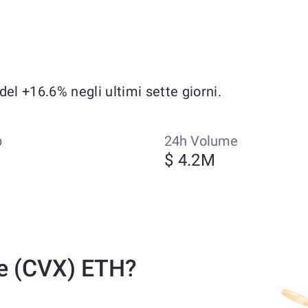
l +16.6% negli ultimi sette giorni.
p
24h Volume
M
$ 4.2M
ce (CVX) ETH?