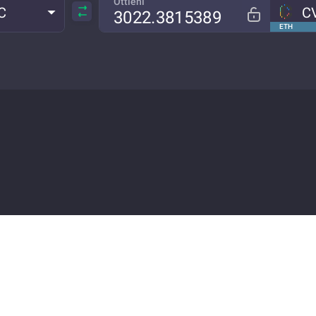
Ottieni
C
C
ETH