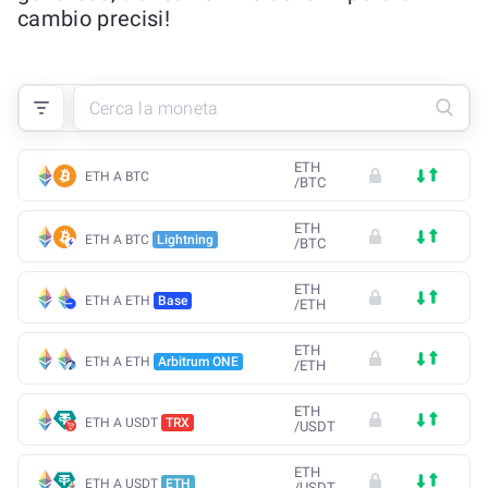
cambio precisi!
ETH
ETH A BTC
/
BTC
ETH
ETH A BTC
Lightning
/
BTC
ETH
ETH A ETH
Base
/
ETH
ETH
ETH A ETH
Arbitrum ONE
/
ETH
ETH
ETH A USDT
TRX
/
USDT
ETH
ETH A USDT
ETH
/
USDT