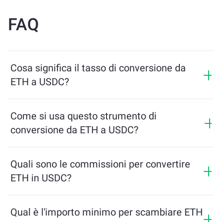
FAQ
Cosa significa il tasso di conversione da
ETH a USDC?
Il tasso di conversione mostra quanti USDC riceverai in
cambio di ETH. Questo tasso varia in base alle
Come si usa questo strumento di
condizioni di mercato, all’offerta e alla domanda, e alla
conversione da ETH a USDC?
liquidità.
Inserisci semplicemente l’importo di ETH che desideri
scambiare, e lo strumento calcolerà l’importo stimato
Quali sono le commissioni per convertire
di USDC che riceverai. Poi segui i passaggi per
ETH in USDC?
completare la transazione.
Le commissioni di scambio variano in base alla rete,
alla liquidità e alle condizioni di mercato. ChangeNOW
Qual è l'importo minimo per scambiare ETH
offre tariffe competitive senza costi nascosti, e