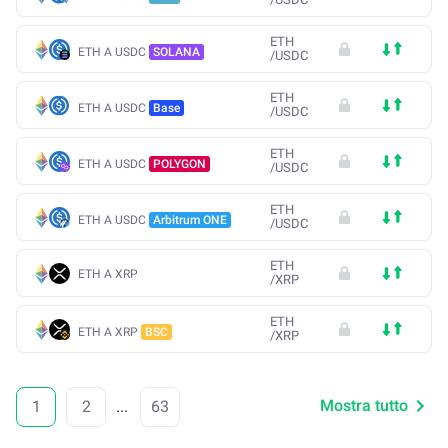
ETH
ETH A USDC
SOLANA
/
USDC
ETH
ETH A USDC
Base
/
USDC
ETH
ETH A USDC
POLYGON
/
USDC
ETH
ETH A USDC
Arbitrum ONE
/
USDC
ETH
ETH A XRP
/
XRP
ETH
ETH A XRP
BSC
/
XRP
Mostra tutto
1
2
...
63