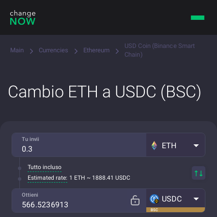
USD Coin (Binance Smart
Main
Currencies
Ethereum
Chain)
Cambio ETH a USDC (BSC)
Tu invii
ETH
Tutto incluso
Estimated rate:
1 ETH ~ 1888.41 USDC
Ottieni
USDC
BSC