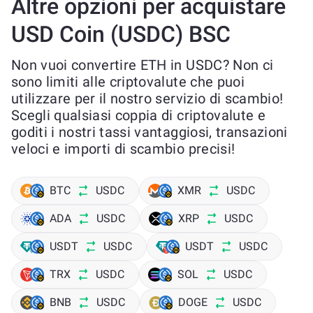
Altre opzioni per acquistare
USD Coin (USDC) BSC
Non vuoi convertire ETH in USDC? Non ci
sono limiti alle criptovalute che puoi
utilizzare per il nostro servizio di scambio!
Scegli qualsiasi coppia di criptovalute e
goditi i nostri tassi vantaggiosi, transazioni
veloci e importi di scambio precisi!
BTC
USDC
XMR
USDC
ADA
USDC
XRP
USDC
USDT
USDC
USDT
USDC
TRX
USDC
SOL
USDC
BNB
USDC
DOGE
USDC