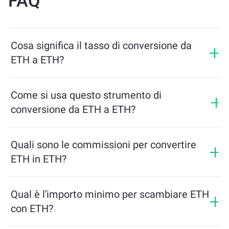
FAQ
Cosa significa il tasso di conversione da
ETH a ETH?
Il tasso di conversione mostra quanti ETH riceverai in
cambio di ETH. Questo tasso varia in base alle
Come si usa questo strumento di
condizioni di mercato, all’offerta e alla domanda, e alla
conversione da ETH a ETH?
liquidità.
Inserisci semplicemente l’importo di ETH che desideri
scambiare, e lo strumento calcolerà l’importo stimato
Quali sono le commissioni per convertire
di ETH che riceverai. Poi segui i passaggi per
ETH in ETH?
completare la transazione.
Le commissioni di scambio variano in base alla rete,
alla liquidità e alle condizioni di mercato. ChangeNOW
Qual è l'importo minimo per scambiare ETH
offre tariffe competitive senza costi nascosti, e
con ETH?
l'importo finale viene mostrato prima di confermare la
transazione.