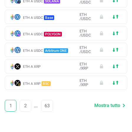
ETH A USDC
SOLANA
/
USDC
ETH
ETH A USDC
Base
/
USDC
ETH
ETH A USDC
POLYGON
/
USDC
ETH
ETH A USDC
Arbitrum ONE
/
USDC
ETH
ETH A XRP
/
XRP
ETH
ETH A XRP
BSC
/
XRP
Mostra tutto
1
2
...
63