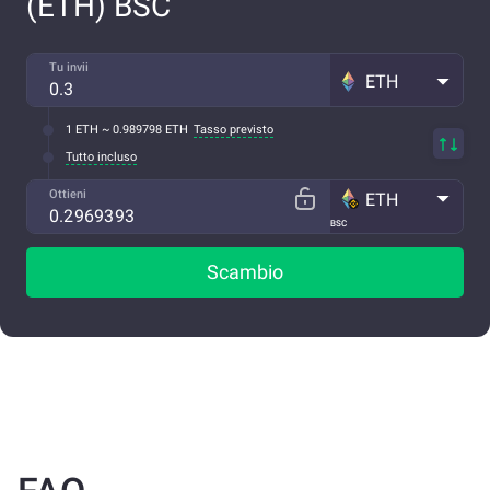
(ETH) BSC
Tu invii
ETH
1 ETH ~ 0.989798 ETH
Tasso previsto
Tutto incluso
Ottieni
ETH
BSC
Scambio