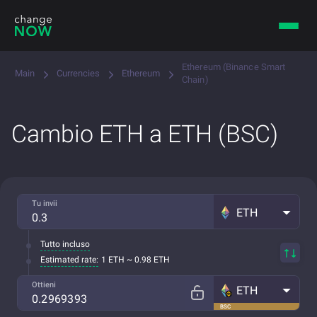
Ethereum (Binance Smart
Main
Currencies
Ethereum
Chain)
Cambio ETH a ETH (BSC)
Tu invii
ETH
Tutto incluso
Estimated rate:
1 ETH ~ 0.98 ETH
Ottieni
ETH
BSC