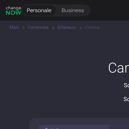
Personale
Business
Main
Currencies
Ethereum
Cronos
Ca
So
S