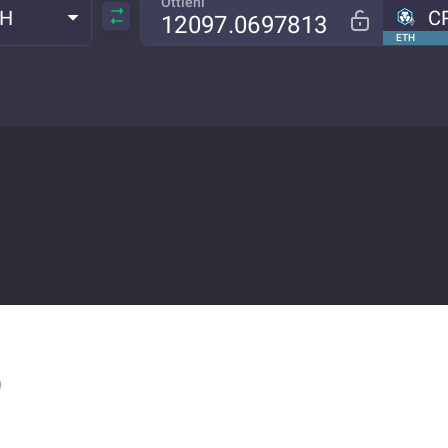
Ottieni
TH
C
ETH
O