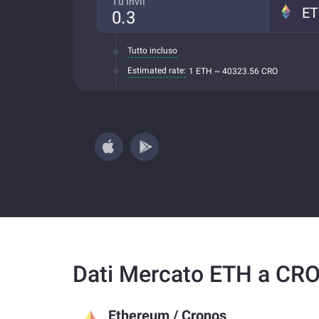
Tu invii
E
Tutto incluso
Estimated rate:
1 ETH ~ 40323.56 CRO
Dati Mercato ETH a CR
Ethereum
/
Cronos