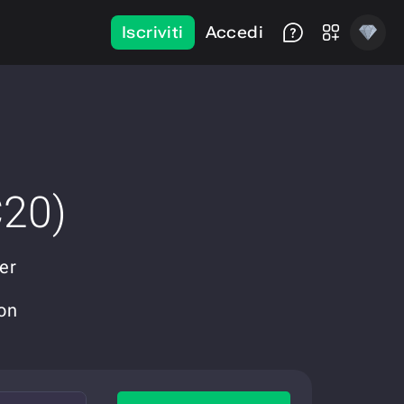
Iscriviti
Accedi
20)
per
on