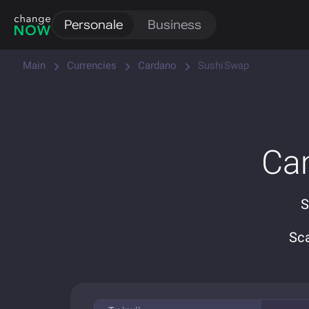
Personale
Business
Main
Currencies
Cardano
SushiSwap
Ca
S
Sc