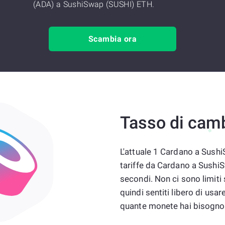
(ADA) a SushiSwap (SUSHI) ETH.
Scambia ora
Tasso di cam
L'attuale 1 Cardano a Sush
tariffe da Cardano a Sushi
secondi. Non ci sono limiti
quindi sentiti libero di u
quante monete hai bisogno