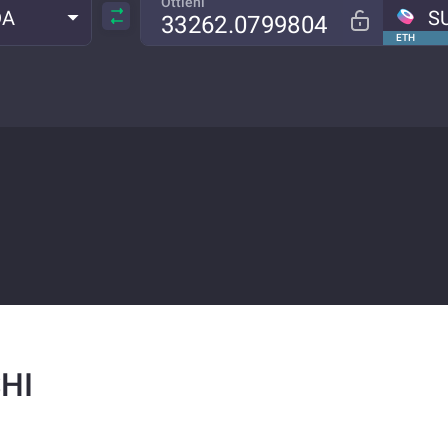
Ottieni
DA
S
ETH
SHI