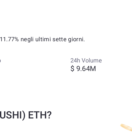
1.77% negli ultimi sette giorni.
p
24h Volume
M
$ 9.64M
SUSHI) ETH?