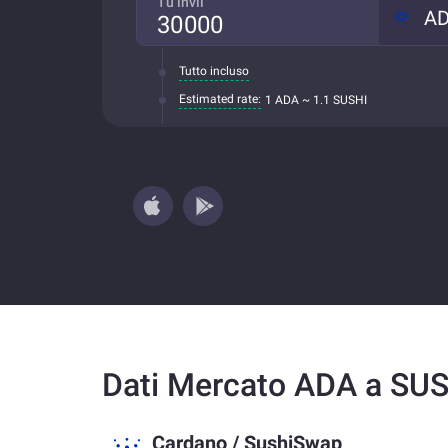
Tu invii
A
Tutto incluso
Estimated rate:
1 ADA ~ 1.1 SUSHI
Dati Mercato ADA a SU
Cardano
/
SushiSwap