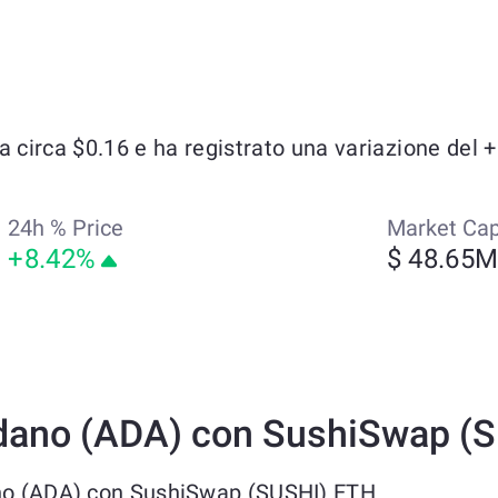
irca $0.16 e ha registrato una variazione del +1
24h % Price
Market Ca
+8.42%
$ 48.65
dano (ADA) con SushiSwap (
ano (ADA) con SushiSwap (SUSHI) ETH