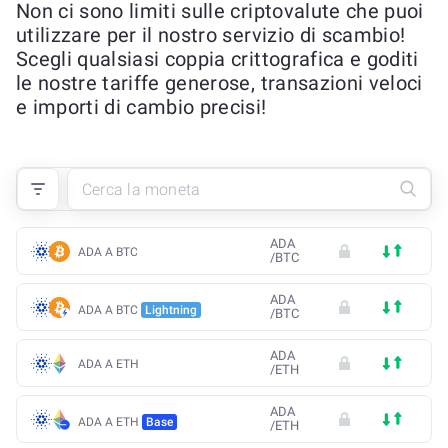
Non ci sono limiti sulle criptovalute che puoi
utilizzare per il nostro servizio di scambio!
Scegli qualsiasi coppia crittografica e goditi
le nostre tariffe generose, transazioni veloci
e importi di cambio precisi!
ADA
ADA A BTC
/
BTC
ADA
ADA A BTC
Lightning
/
BTC
ADA
ADA A ETH
/
ETH
ADA
ADA A ETH
Base
/
ETH