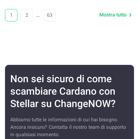
Mostra tutto
1
2
...
63
Non sei sicuro di come
scambiare Cardano con
Stellar su ChangeNOW?
Abbiamo tutte le informazioni di cui hai bisogno.
Ancora insicuro? Contatta il nostro team di supporto
in qualsiasi momento.