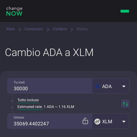
Main
Currencies
Cardano
Stellar
Cambio ADA a XLM
Tu invii
ADA
Tutto incluso
Estimated rate:
1 ADA ~ 1.16 XLM
Ottieni
XLM