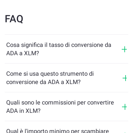
FAQ
Cosa significa il tasso di conversione da
ADA a XLM?
Il tasso di conversione mostra quanti XLM riceverai in
cambio di ADA. Questo tasso varia in base alle
Come si usa questo strumento di
condizioni di mercato, all’offerta e alla domanda, e alla
conversione da ADA a XLM?
liquidità.
Inserisci semplicemente l’importo di ADA che desideri
scambiare, e lo strumento calcolerà l’importo stimato
Quali sono le commissioni per convertire
di XLM che riceverai. Poi segui i passaggi per
ADA in XLM?
completare la transazione.
Le commissioni di scambio variano in base alla rete,
alla liquidità e alle condizioni di mercato. ChangeNOW
Qual è l'importo minimo per scambiare