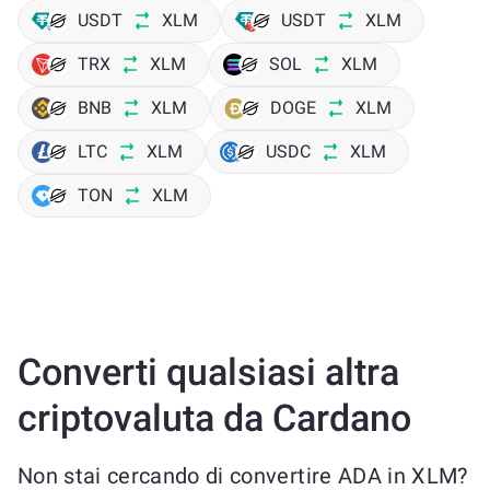
USDT
XLM
USDT
XLM
TRX
XLM
SOL
XLM
BNB
XLM
DOGE
XLM
LTC
XLM
USDC
XLM
TON
XLM
Converti qualsiasi altra
criptovaluta da Cardano
Non stai cercando di convertire ADA in XLM?