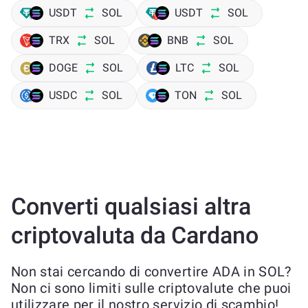
USDT
SOL
USDT
SOL
TRX
SOL
BNB
SOL
DOGE
SOL
LTC
SOL
USDC
SOL
TON
SOL
Converti qualsiasi altra
criptovaluta da Cardano
Non stai cercando di convertire ADA in SOL?
Non ci sono limiti sulle criptovalute che puoi
utilizzare per il nostro servizio di scambio!