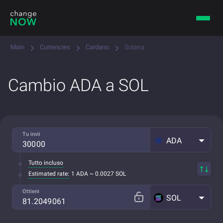
Main
Currencies
Cardano
Solana
Cambio ADA a SOL
Tu invii
ADA
Tutto incluso
Estimated rate:
1 ADA ~ 0.0027 SOL
Ottieni
SOL