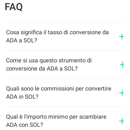
FAQ
Cosa significa il tasso di conversione da
ADA a SOL?
Il tasso di conversione mostra quanti SOL riceverai in
cambio di ADA. Questo tasso varia in base alle
Come si usa questo strumento di
condizioni di mercato, all’offerta e alla domanda, e alla
conversione da ADA a SOL?
liquidità.
Inserisci semplicemente l’importo di ADA che desideri
scambiare, e lo strumento calcolerà l’importo stimato
Quali sono le commissioni per convertire
di SOL che riceverai. Poi segui i passaggi per
ADA in SOL?
completare la transazione.
Le commissioni di scambio variano in base alla rete,
alla liquidità e alle condizioni di mercato. ChangeNOW
Qual è l'importo minimo per scambiare
offre tariffe competitive senza costi nascosti, e
ADA con SOL?
l'importo finale viene mostrato prima di confermare la