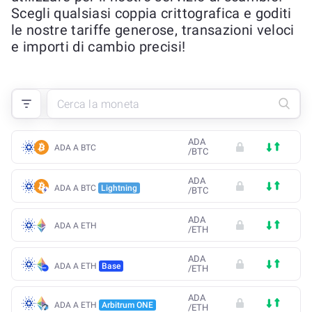
Scegli qualsiasi coppia crittografica e goditi
le nostre tariffe generose, transazioni veloci
e importi di cambio precisi!
ADA
ADA A BTC
/
BTC
ADA
ADA A BTC
Lightning
/
BTC
ADA
ADA A ETH
/
ETH
ADA
ADA A ETH
Base
/
ETH
ADA
ADA A ETH
Arbitrum ONE
/
ETH